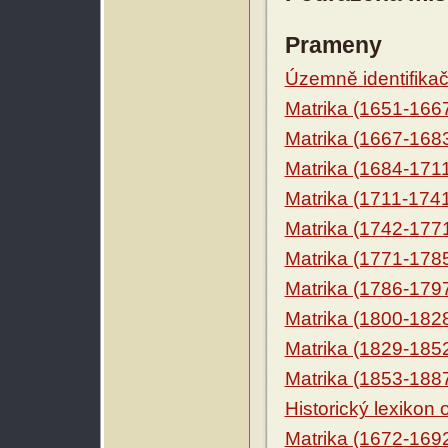
Prameny
Územně identifikačn
Matrika (1651-166
Matrika (1667-168
Matrika (1684-171
Matrika (1711-174
Matrika (1742-177
Matrika (1771-178
Matrika (1786-179
Matrika (1800-182
Matrika (1829-185
Matrika (1853-188
Historický lexikon
Matrika (1672-169