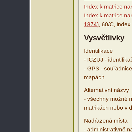
Index k matrice n
Index k matrice na
1874)
, 60/C, index
Vysvětlivky
Identifikace
- ICZUJ - identifik
- GPS - souřadnice
mapách
Alternativní názvy
- všechny možné ná
matrikách nebo v d
Nadřazená místa
- administrativně 