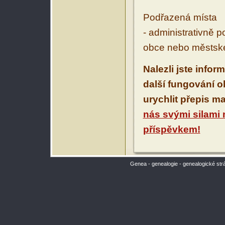
Podřazená místa
- administrativně 
obce nebo městské
Nalezli jste infor
další fungování 
urychlit přepis m
nás svými silami
příspěvkem!
Genea - genealogie - genealogické str