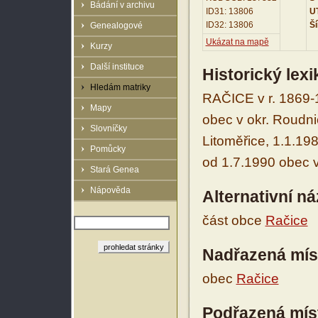
Bádání v archivu
ID31: 13806
UT
ID32: 13806
Ší
Genealogové
Ukázat na mapě
Kurzy
Další instituce
Historický lex
Hledám matriky
RAČICE v r. 1869-1
Mapy
obec v okr. Roudni
Slovníčky
Litoměřice, 1.1.198
Pomůcky
od 1.7.1990 obec v
Stará Genea
Nápověda
Alternativní n
část obce
Račice
Nadřazená mís
obec
Račice
Podřazená mís