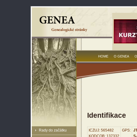
HOME
O GENEA
O
Identifikace
Rady do začátku
ICZUJ: 565482
GPS:
JT
KODCOB: 137332
S-