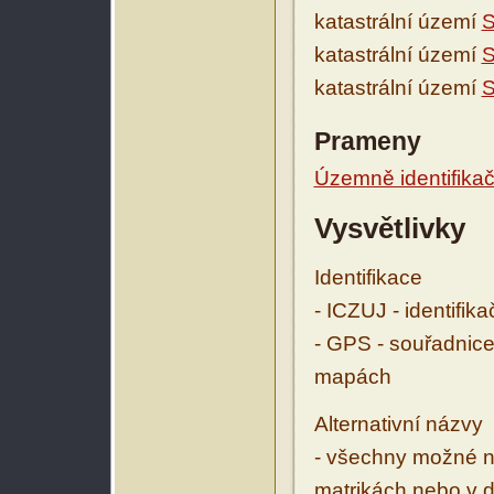
katastrální území
S
katastrální území
S
katastrální území
S
Prameny
Územně identifikačn
Vysvětlivky
Identifikace
- ICZUJ - identifik
- GPS - souřadnice
mapách
Alternativní názvy
- všechny možné ná
matrikách nebo v d