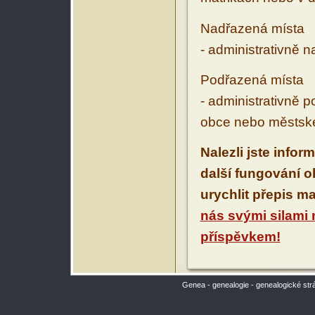
Nadřazená místa
- administrativně 
Podřazená místa
- administrativně 
obce nebo městské
Nalezli jste infor
další fungování 
urychlit přepis m
nás svými silami
příspěvkem!
Genea - genealogie - genealogické str