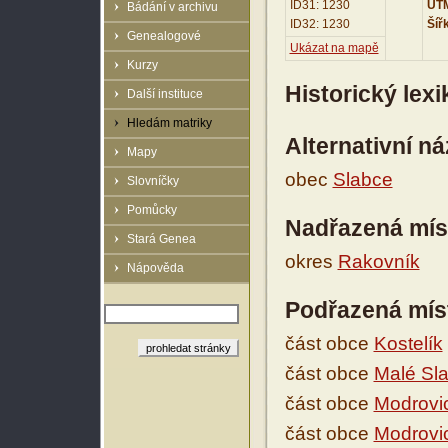
ID31: 1230
UTM
Bádání v archivu
ID32: 1230
Šíř
Genealogové
Ukázat na mapě
Kurzy
Historický lex
Další instituce
Hledám matriky
Alternativní n
Mapy
obec
Slabce
Slovníčky
Pomůcky
Nadřazená mís
Stará Genea
okres
Rakovník
Nápověda
Podřazená mís
část obce
Kostelík
část obce
Malé Sl
část obce
Modrovi
část obce
Modrovi