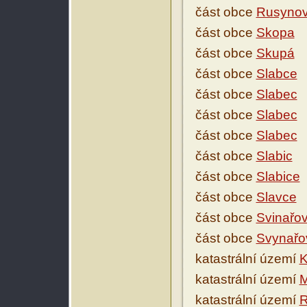
část obce
Rusyno
část obce
Skopa
část obce
Skupá
část obce
Slabce
část obce
Slabec
část obce
Slabec
část obce
Slabec
část obce
Slabic
část obce
Slabice
část obce
Slavce
část obce
Svinařo
část obce
Svynařo
katastrální území
K
katastrální území
M
katastrální území
R