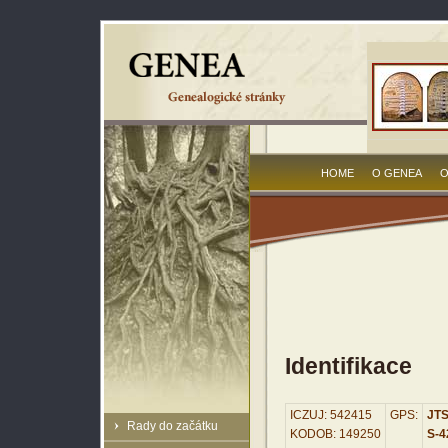
HOME
O GENEA
O
Identifikace
ICZUJ: 542415
GPS:
JTS
Rady do začátku
KODOB: 149250
S-42