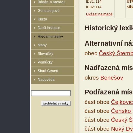
ID31: 114
UTM
Bádání v archivu
ID32: 114
Šíř
Genealogové
Ukázat na mapě
Kurzy
Historický lex
Další instituce
Hledám matriky
Alternativní n
Mapy
obec
Český Šternb
Slovníčky
Pomůcky
Nadřazená mís
Stará Genea
okres
Benešov
Nápověda
Podřazená mís
část obce
Čejkovic
část obce
Čensko 
část obce
Český Š
část obce
Nový Dv