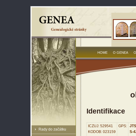
HOME
O GENEA
O
o
Identifikace
ICZUJ: 529541
GPS:
JTS
Rady do začátku
KODOB: 023159
S-42