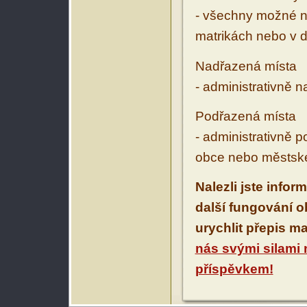
- všechny možné ná
matrikách nebo v d
Nadřazená místa
- administrativně 
Podřazená místa
- administrativně 
obce nebo městské
Nalezli jste infor
další fungování 
urychlit přepis m
nás svými silami
příspěvkem!