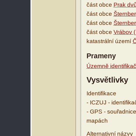
část obce
Prak dvů
část obce
Šternbe
část obce
Šternbe
část obce
Vrábov (
katastrální území
Č
Prameny
Územně identifikačn
Vysvětlivky
Identifikace
- ICZUJ - identifik
- GPS - souřadnice
mapách
Alternativní názvy