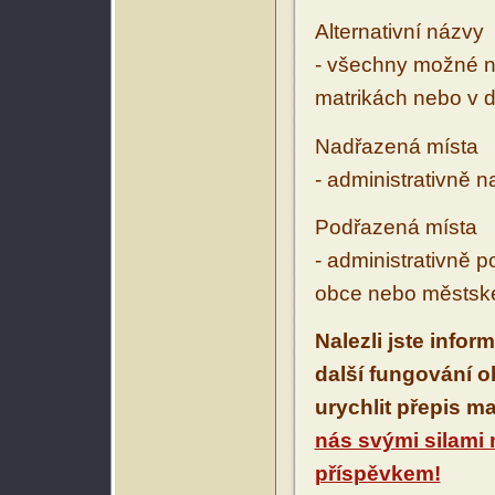
Alternativní názvy
- všechny možné ná
matrikách nebo v d
Nadřazená místa
- administrativně 
Podřazená místa
- administrativně 
obce nebo městské
Nalezli jste infor
další fungování 
urychlit přepis m
nás svými silami
příspěvkem!