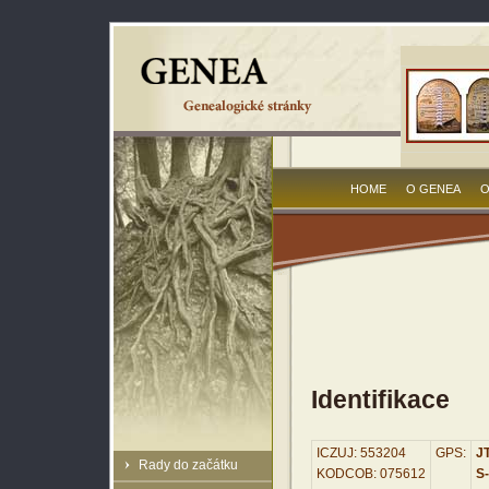
HOME
O GENEA
O
Identifikace
ICZUJ: 553204
GPS:
JT
Rady do začátku
KODCOB: 075612
S-