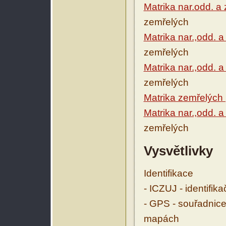
Matrika nar.odd. a
zemřelých
Matrika nar.,odd. 
zemřelých
Matrika nar.,odd. 
zemřelých
Matrika zemřelých
Matrika nar.,odd. a
zemřelých
Vysvětlivky
Identifikace
- ICZUJ - identifik
- GPS - souřadnice
mapách