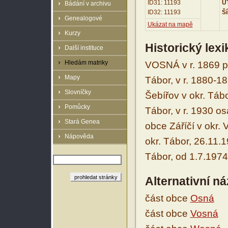
ID31: 11193
UT
Bádání v archivu
ID32: 11193
Ší
Genealogové
Ukázat na mapě
Kurzy
Historický lex
Další instituce
Hledám matriky
VOSNÁ v r. 1869 p
Mapy
Tábor, v r. 1880-
Slovníčky
Šebířov v okr. Táb
Pomůcky
Tábor, v r. 1930 os
Stará Genea
obce Záříčí v okr. 
Nápověda
okr. Tábor, 26.11.
Tábor, od 1.7.1974
Alternativní n
část obce
Osná
část obce
Vosná