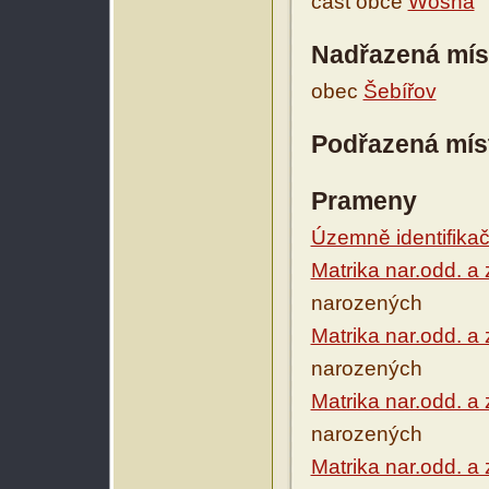
část obce
Wosná
Nadřazená mís
obec
Šebířov
Podřazená mís
Prameny
Územně identifikačn
Matrika nar.odd. a
narozených
Matrika nar.odd. a
narozených
Matrika nar.odd. a
narozených
Matrika nar.odd. a