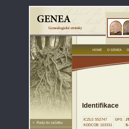
HOME
O GENEA
O
Identifikace
ICZUJ: 552747
GPS:
JT
Rady do začátku
KODCOB: 103331
S-