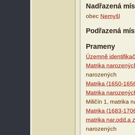
Nadřazená mís
obec
Nemyšl
Podřazená mís
Prameny
Územně identifikačn
Matrika narozenýc
narozených
Matrika (1650-165
Matrika narozenýc
Miličín 1, matrika
Matrika (1683-170
matrika nar.odd.a 
narozených