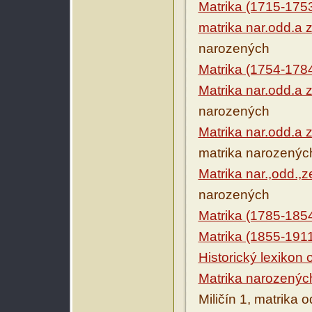
Matrika (1715-175
matrika nar.odd.a 
narozených
Matrika (1754-178
Matrika nar.odd.a 
narozených
Matrika nar.odd.a
matrika narozenýc
Matrika nar.,odd.,
narozených
Matrika (1785-185
Matrika (1855-191
Historický lexikon
Matrika narozenýc
Miličín 1, matrika