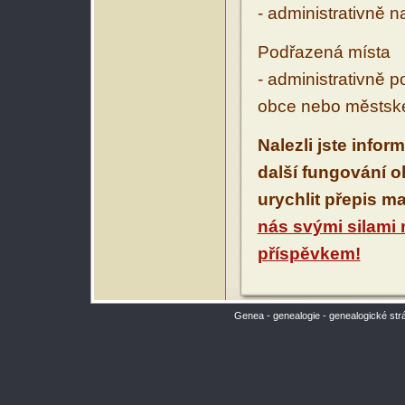
- administrativně 
Podřazená místa
- administrativně 
obce nebo městské
Nalezli jste infor
další fungování 
urychlit přepis m
nás svými silami
příspěvkem!
Genea - genealogie - genealogické str