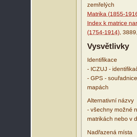
zemřelých
Matrika (1855-191
Index k matrice n
(1754-1914)
, 3889
Vysvětlivky
Identifikace
- ICZUJ - identifik
- GPS - souřadnice
mapách
Alternativní názvy
- všechny možné ná
matrikách nebo v d
Nadřazená místa