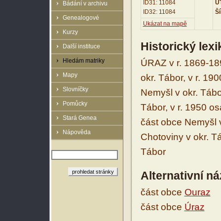
ID31: 11084
UT
Bádání v archivu
ID32: 11084
Ší
Genealogové
Ukázat na mapě
Kurzy
Historický lex
Další instituce
Hledám matriky
ÚRAZ v r. 1869-18
Mapy
okr. Tábor, v r. 
Slovníčky
Nemyšl v okr. Tábo
Pomůcky
Tábor, v r. 1950 o
Stará Genea
část obce Nemyšl v
Nápověda
Chotoviny v okr. T
Tábor
Alternativní n
část obce
Ouraz
část obce
Úraz