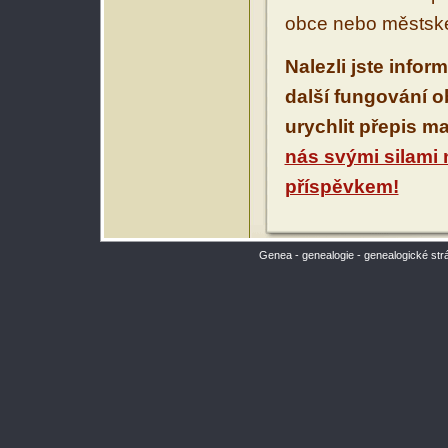
obce nebo městské
Nalezli jste infor
další fungování 
urychlit přepis m
nás svými silami
příspěvkem!
Genea - genealogie - genealogické str