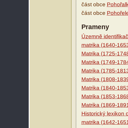
část obce
Pohořal
část obce
Pohořele
Prameny
Územně identifikačn
matrika (1640-165
Matrika (1725-174
Matrika (1749-178
Matrika (1785-181
Matrika (1808-183
Matrika (1840-185
Matrika (1853-186
Matrika (1869-189
Historický lexikon
matrika (1642-165