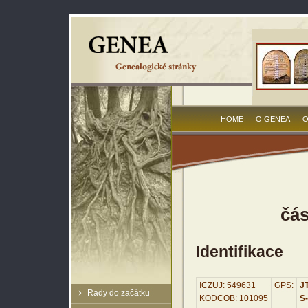
HOME
O GENEA
O
čás
Identifikace
ICZUJ: 549631
GPS:
JT
Rady do začátku
KODCOB: 101095
S-