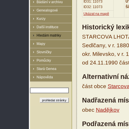
ID31: 11073
UT
Bádání v archivu
ID32: 11073
Ší
Genealogové
Ukázat na mapě
Kurzy
Historický lex
Další instituce
Hledám matriky
STARCOVA LHOTA v
Mapy
Sedlčany, v r. 188
Slovníčky
okr. Milevsko, v r.
Pomůcky
od 24.11.1990 část
Stará Genea
Alternativní n
Nápověda
část obce
Starcov
Nadřazená mís
obec
Nadějkov
Podřazená mís