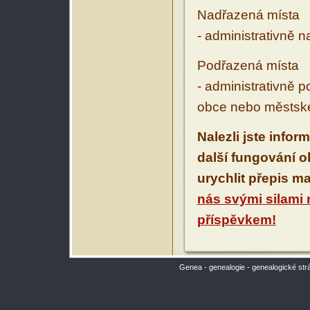
Nadřazená místa
- administrativně 
Podřazená místa
- administrativně 
obce nebo městské
Nalezli jste infor
další fungování 
urychlit přepis m
nás svými silami
příspěvkem!
Genea - genealogie - genealogické str