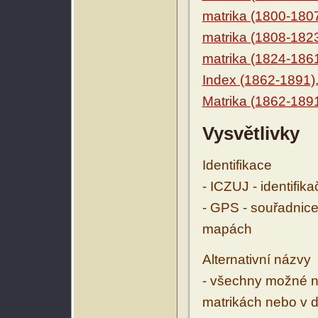
matrika (1800-180
matrika (1808-182
matrika (1824-186
Index (1862-1891)
Matrika (1862-189
Vysvětlivky
Identifikace
- ICZUJ - identifik
- GPS - souřadnice
mapách
Alternativní názvy
- všechny možné ná
matrikách nebo v d