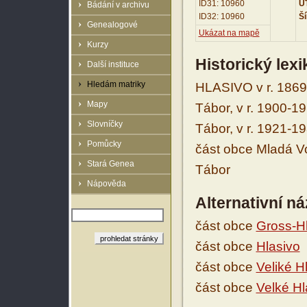
ID31: 10960
UT
Bádání v archivu
ID32: 10960
Ší
Genealogové
Ukázat na mapě
Kurzy
Historický lex
Další instituce
Hledám matriky
HLASIVO v r. 1869
Mapy
Tábor, v r. 1900-1
Slovníčky
Tábor, v r. 1921-1
Pomůcky
část obce Mladá Vo
Stará Genea
Tábor
Nápověda
Alternativní n
část obce
Gross-H
část obce
Hlasivo
část obce
Veliké H
část obce
Velké Hl