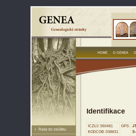
HOME
O GENEA
O
Identifikace
ICZUJ: 560481
GPS:
JT
Rady do začátku
KODCOB: 038831
S-