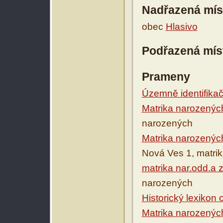
Nadřazená mís
obec
Hlasivo
Podřazená mís
Prameny
Územně identifikačn
Matrika narozenýc
narozených
Matrika narozenýc
Nová Ves 1, matri
matrika nar.odd.a 
narozených
Historický lexikon
Matrika narozenýc