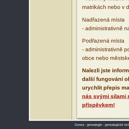
matrikách nebo v d
Nadřazená místa
- administrativně 
Podřazená místa
- administrativně 
obce nebo městské
Nalezli jste infor
další fungování 
urychlit přepis m
nás svými silami
příspěvkem!
Genea - genealogie - genealogické str