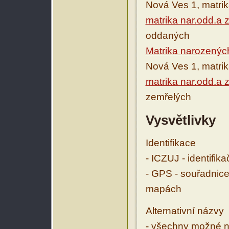
Nová Ves 1, matri
matrika nar.odd.a 
oddaných
Matrika narozenýc
Nová Ves 1, matri
matrika nar.odd.a 
zemřelých
Vysvětlivky
Identifikace
- ICZUJ - identifik
- GPS - souřadnice
mapách
Alternativní názvy
- všechny možné ná