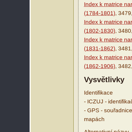
Index k matrice n
(1784-1801)
, 3479
Index k matrice n
(1802-1830)
, 3480
Index k matrice n
(1831-1862)
, 3481
Index k matrice n
(1862-1906)
, 3482
Vysvětlivky
Identifikace
- ICZUJ - identifik
- GPS - souřadnice
mapách
Alternativní názvy