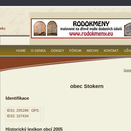
HOME
O GENEA
ODKAZY
FÓRUM
ARCHIV
KONTAKT
UŽI
Gene
obec Stokern
Identifikace
ID31: 205286
GPS:
ID32: 107434
Historický lexikon obcí 2005