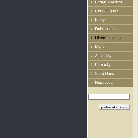
Bádání v archivu
Genealogové
Kurzy
Další instituce
Hledám matriky
Mapy
Slovníčky
Pomůcky
Stará Genea
Nápověda