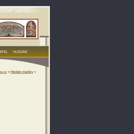
VATEL
HLEDÁNÍ
a.cz
»
Hledám matriky
»