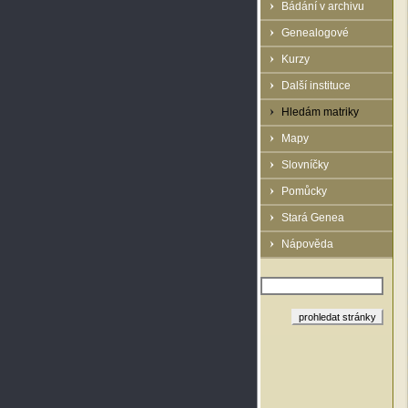
Bádání v archivu
Genealogové
Kurzy
Další instituce
Hledám matriky
Mapy
Slovníčky
Pomůcky
Stará Genea
Nápověda