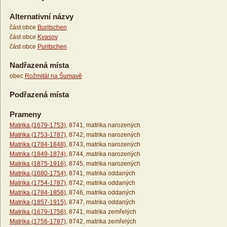
Alternativní názvy
část obce
Buritschen
část obce
Kvasov
část obce
Puritschen
Nadřazená místa
obec
Rožmitál na Šumavě
Podřazená místa
Prameny
Matrika (1679-1753)
, 8741, matrika narozených
Matrika (1753-1787)
, 8742, matrika narozených
Matrika (1784-1848)
, 8743, matrika narozených
Matrika (1849-1874)
, 8744, matrika narozených
Matrika (1875-1916)
, 8745, matrika narozených
Matrika (1680-1754)
, 8741, matrika oddaných
Matrika (1754-1787)
, 8742, matrika oddaných
Matrika (1784-1856)
, 8746, matrika oddaných
Matrika (1857-1915)
, 8747, matrika oddaných
Matrika (1679-1756)
, 8741, matrika zemřelých
Matrika (1756-1787)
, 8742, matrika zemřelých