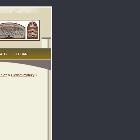
VATEL
HLEDÁNÍ
a.cz
»
Hledám matriky
»