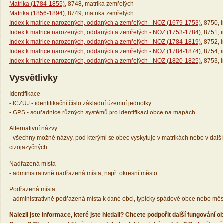
Matrika (1784-1855)
, 8748, matrika zemřelých
Matrika (1856-1894)
, 8749, matrika zemřelých
Index k matrice narozených, oddaných a zemřelých - NOZ (1679-1753)
, 8750, 
Index k matrice narozených, oddaných a zemřelých - NOZ (1753-1784)
, 8751, 
Index k matrice narozených, oddaných a zemřelých - NOZ (1784-1819)
, 8752, 
Index k matrice narozených, oddaných a zemřelých - NOZ (1784-1874)
, 8754, 
Index k matrice narozených, oddaných a zemřelých - NOZ (1820-1825)
, 8753, 
Vysvětlivky
Identifikace
- ICZUJ - identifikační číslo základní územní jednotky
- GPS - souřadnice různých systémů pro identifikaci obce na mapách
Alternativní názvy
- všechny možné názvy, pod kterými se obec vyskytuje v matrikách nebo v dalš
cizojazyčných
Nadřazená místa
- administrativně nadřazená místa, např. okresní město
Podřazená místa
- administrativně podřazená místa k dané obci, typicky spádové obce nebo měs
Nalezli jste informace, které jste hledali? Chcete podpořit další fungování