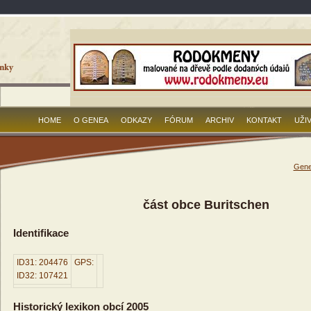
HOME
O GENEA
ODKAZY
FÓRUM
ARCHIV
KONTAKT
UŽI
Gene
část obce Buritschen
Identifikace
ID31: 204476
GPS:
ID32: 107421
Historický lexikon obcí 2005