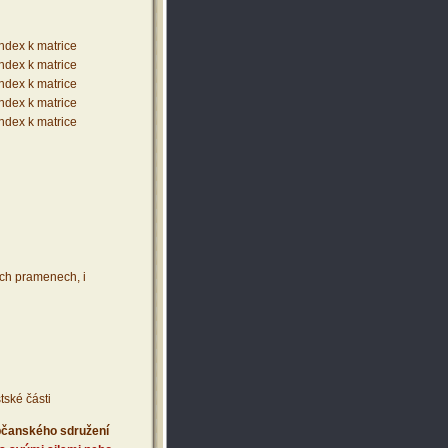
index k matrice
index k matrice
index k matrice
index k matrice
index k matrice
ích pramenech, i
tské části
 občanského sdružení