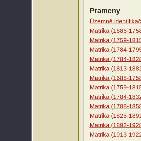
Prameny
Územně identifikačn
Matrika (1686-175
Matrika (1759-181
Matrika (1784-179
Matrika (1784-182
Matrika (1813-188
Matrika (1688-175
Matrika (1759-181
Matrika (1784-183
Matrika (1788-185
Matrika (1825-189
Matrika (1892-192
Matrika (1913-192