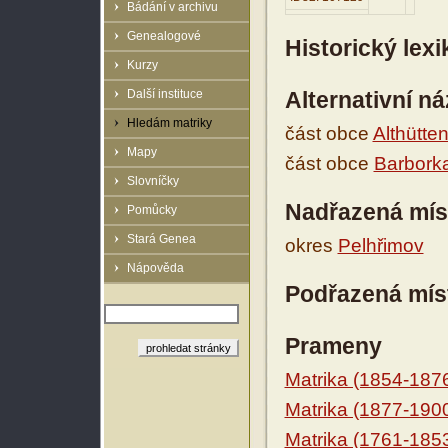
Bádání v archivu
Genealogové
Historický lex
Kurzy
Další instituce
Alternativní n
Hledám matriky
část obce
Althütte
Mapy
část obce
Barbork
Slovníčky
Nadřazená mís
Pomůcky
Stará Genea
okres
Pelhřimov
Nápověda
Podřazená mís
Prameny
Matrika (1854-187
Matrika (1877-190
Matrika (1761-185