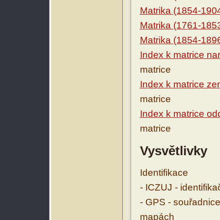
Matrika (1854-190
Matrika (1761-185
Matrika (1854-189
Index k matrice na
matrice
Index k matrice ze
matrice
Index k matrice o
matrice
Vysvětlivky
Identifikace
- ICZUJ - identifik
- GPS - souřadnice
mapách