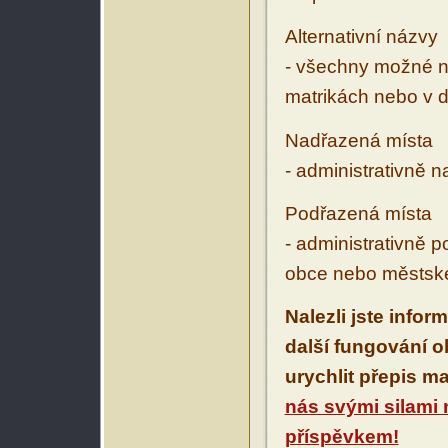
Alternativní názvy
- všechny možné ná
matrikách nebo v d
Nadřazená místa
- administrativně 
Podřazená místa
- administrativně 
obce nebo městské
Nalezli jste infor
další fungování 
urychlit přepis m
nás svými silami
příspěvkem!