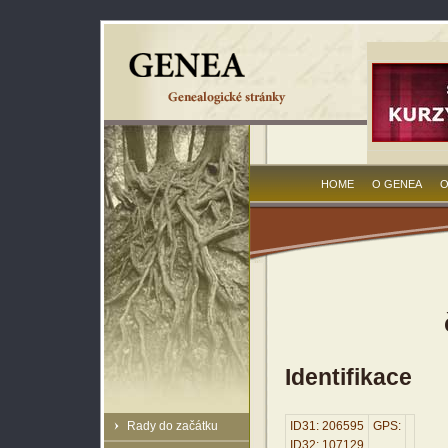
HOME
O GENEA
O
Identifikace
Rady do začátku
ID31: 206595
GPS:
ID32: 107129