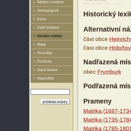
Bádání v archivu
Genealogové
Historický lex
Kurzy
Další instituce
Alternativní n
Hledám matriky
část obce
Heinric
Mapy
část obce
Hrdoňov
Slovníčky
Nadřazená mís
Pomůcky
Stará Genea
obec
Frymburk
Nápověda
Podřazená mís
Prameny
Matrika (1687-173
Matrika (1735-178
Matrika (1785-180