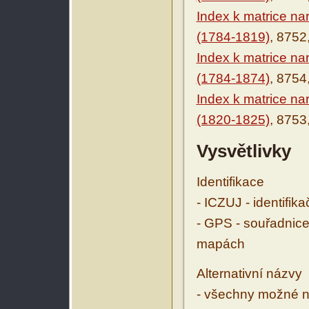
Index k matrice n
(1784-1819)
, 8752
Index k matrice n
(1784-1874)
, 8754
Index k matrice n
(1820-1825)
, 8753
Vysvětlivky
Identifikace
- ICZUJ - identifik
- GPS - souřadnice
mapách
Alternativní názvy
- všechny možné ná