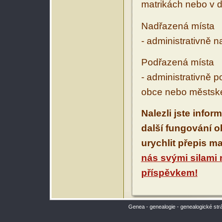
matrikách nebo v d
Nadřazená místa
- administrativně 
Podřazená místa
- administrativně 
obce nebo městské
Nalezli jste infor
další fungování 
urychlit přepis m
nás svými silami
příspěvkem!
Genea - genealogie - genealogické str