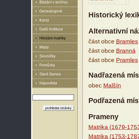
Bádání v archivu
Genealogové
Historický lex
Kurzy
Další instituce
Alternativní n
Hledám matriky
část obce
Bramles
Mapy
část obce
Branná
Slovníčky
část obce
Pramles
Pomůcky
Nadřazená mís
Stará Genea
Nápověda
obec
Malšín
Podřazená mís
Prameny
Matrika (1679-175
Matrika (1753-178