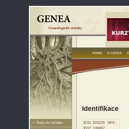
HOME
O GENEA
O
Identifikace
Rady do začátku
ID31: 203220
GPS:
ID32: 106862