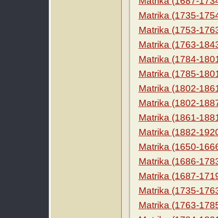
Matrika (1687-173
Matrika (1735-175
Matrika (1753-176
Matrika (1763-184
Matrika (1784-180
Matrika (1785-180
Matrika (1802-186
Matrika (1802-188
Matrika (1861-188
Matrika (1882-192
Matrika (1650-166
Matrika (1686-178
Matrika (1687-171
Matrika (1735-176
Matrika (1763-178