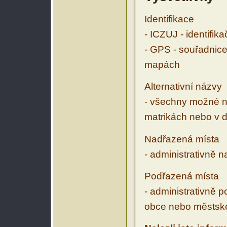
Identifikace
- ICZUJ - identifik
- GPS - souřadnice
mapách
Alternativní názvy
- všechny možné ná
matrikách nebo v d
Nadřazená místa
- administrativně 
Podřazená místa
- administrativně 
obce nebo městské