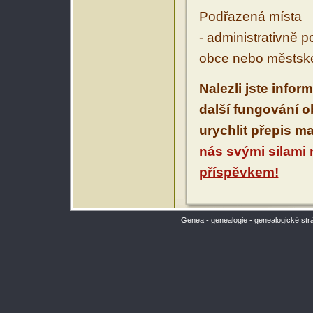
Podřazená místa
- administrativně 
obce nebo městské
Nalezli jste infor
další fungování 
urychlit přepis m
nás svými silami
příspěvkem!
Genea - genealogie - genealogické str