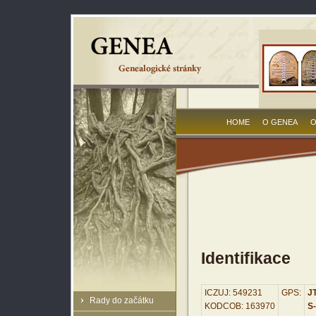
HOME
O GENEA
O
Identifikace
ICZUJ: 549231
GPS:
JT
Rady do začátku
KODCOB: 163970
S-