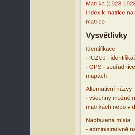
Matrika (1923-192
Index k matrice na
matrice
Vysvětlivky
Identifikace
- ICZUJ - identifik
- GPS - souřadnice
mapách
Alternativní názvy
- všechny možné ná
matrikách nebo v d
Nadřazená místa
- administrativně 