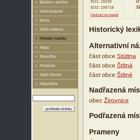
ID31: 18108
UT
Bádání v archivu
ID32: 106718
Ší
Genealogové
Ukázat na mapě
Kurzy
Historický lex
Další instituce
Hledám matriky
Alternativní n
Mapy
část obce
Stüttna
Slovníčky
část obce
Štítná
Pomůcky
část obce
Štítné
Stará Genea
Nápověda
Nadřazená mís
obec
Žirovnice
Podřazená mís
Prameny