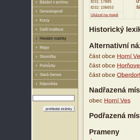
ID31: 17885
UT
Bádání v archivu
ID32: 106653
Ší
Genealogové
Ukázat na mapě
Kurzy
Historický lex
Další instituce
Hledám matriky
Alternativní n
Mapy
část obce
Horní V
Slovníčky
část obce
Horňove
Pomůcky
část obce
Oberdor
Stará Genea
Nápověda
Nadřazená mís
obec
Horní Ves
Podřazená mís
Prameny