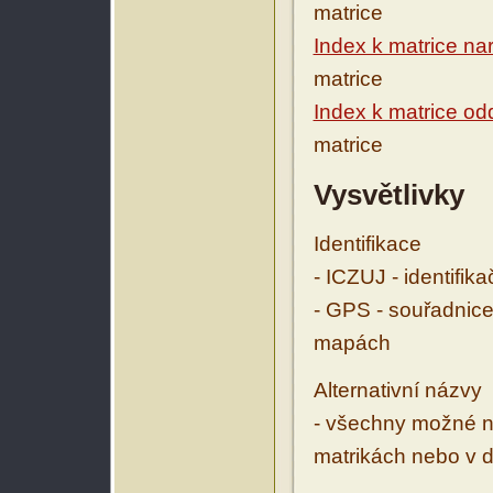
matrice
Index k matrice na
matrice
Index k matrice o
matrice
Vysvětlivky
Identifikace
- ICZUJ - identifik
- GPS - souřadnice
mapách
Alternativní názvy
- všechny možné ná
matrikách nebo v d