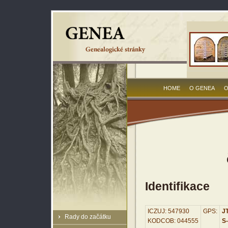
HOME
O GENEA
O
Identifikace
ICZUJ: 547930
GPS:
JT
Rady do začátku
KODCOB: 044555
S-