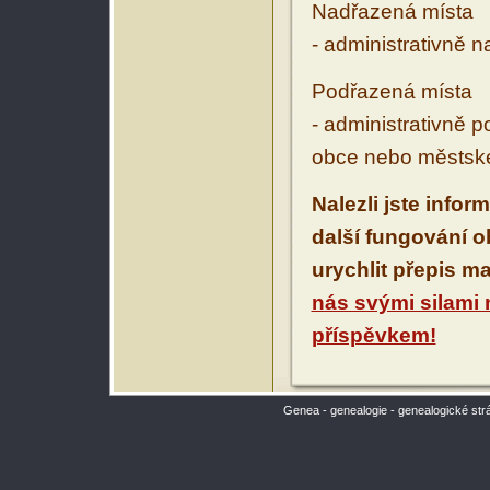
Nadřazená místa
- administrativně 
Podřazená místa
- administrativně 
obce nebo městské
Nalezli jste infor
další fungování 
urychlit přepis m
nás svými silami
příspěvkem!
Genea - genealogie - genealogické str