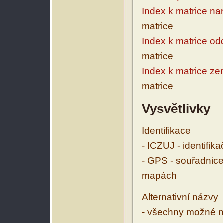
Index k matrice na
matrice
Index k matrice o
matrice
Index k matrice ze
matrice
Vysvětlivky
Identifikace
- ICZUJ - identifik
- GPS - souřadnice
mapách
Alternativní názvy
- všechny možné ná