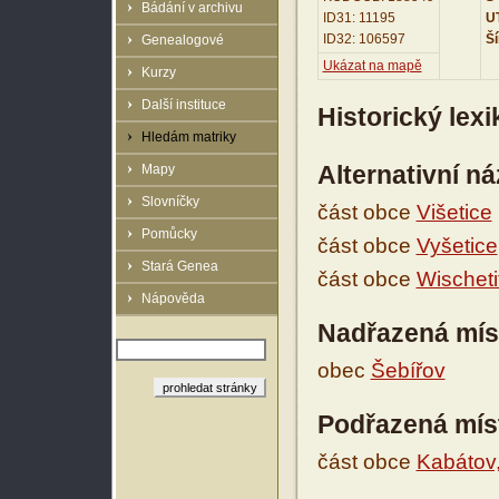
Bádání v archivu
ID31: 11195
UT
ID32: 106597
Ší
Genealogové
Ukázat na mapě
Kurzy
Další instituce
Historický lex
Hledám matriky
Alternativní n
Mapy
Slovníčky
část obce
Višetice
Pomůcky
část obce
Vyšetice
Stará Genea
část obce
Wischeti
Nápověda
Nadřazená mís
obec
Šebířov
Podřazená mís
část obce
Kabátov,