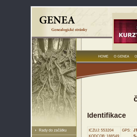
HOME
O GENEA
O
Identifikace
Rady do začátku
ICZUJ: 553204
GPS:
JT
KODCOB: 188549
S-