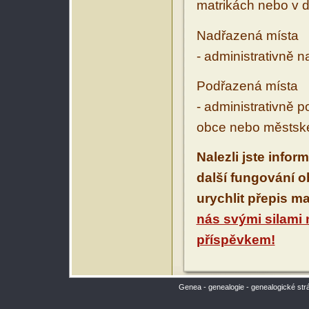
matrikách nebo v d
Nadřazená místa
- administrativně 
Podřazená místa
- administrativně 
obce nebo městské
Nalezli jste infor
další fungování 
urychlit přepis m
nás svými silami
příspěvkem!
Genea - genealogie - genealogické str