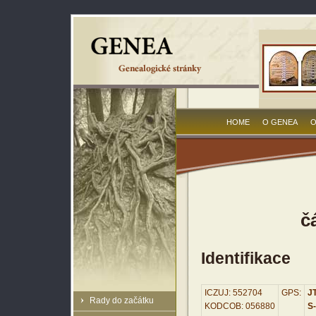
HOME
O GENEA
O
č
Identifikace
ICZUJ: 552704
GPS:
JT
Rady do začátku
KODCOB: 056880
S-