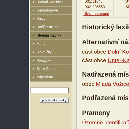
ID31: 11045
UT
Bádání v archivu
ID32: 106550
Ší
Genealogové
Ukázat na mapě
Kurzy
Historický lex
Další instituce
Hledám matriky
Alternativní n
Mapy
část obce
Dolní Ko
Slovníčky
část obce
Unter-K
Pomůcky
Stará Genea
Nadřazená mís
Nápověda
obec
Mladá Vožic
Podřazená mís
Prameny
Územně identifikačn