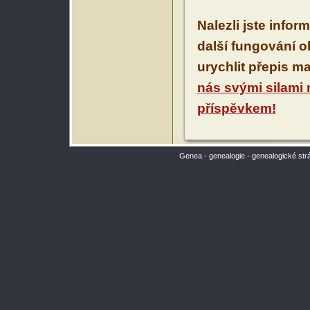
Nalezli jste infor
další fungování 
urychlit přepis m
nás svými silami
příspěvkem!
Genea - genealogie - genealogické str