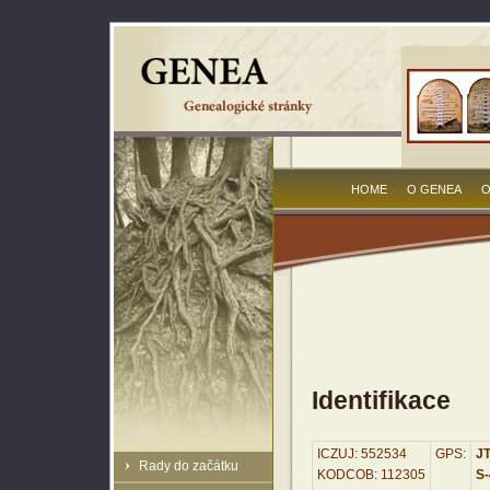
HOME
O GENEA
O
Identifikace
ICZUJ: 552534
GPS:
JT
Rady do začátku
KODCOB: 112305
S-