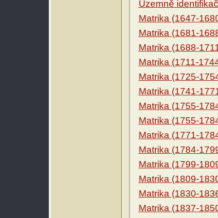
Územně identifikačn
Matrika (1647-168
Matrika (1681-168
Matrika (1688-171
Matrika (1711-174
Matrika (1725-175
Matrika (1741-177
Matrika (1755-178
Matrika (1755-178
Matrika (1771-178
Matrika (1784-179
Matrika (1799-180
Matrika (1809-183
Matrika (1830-183
Matrika (1837-185