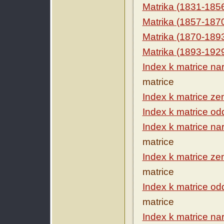
Matrika (1831-185
Matrika (1857-187
Matrika (1870-189
Matrika (1893-192
Index k matrice na
matrice
Index k matrice ze
Index k matrice od
Index k matrice na
matrice
Index k matrice ze
matrice
Index k matrice o
matrice
Index k matrice na