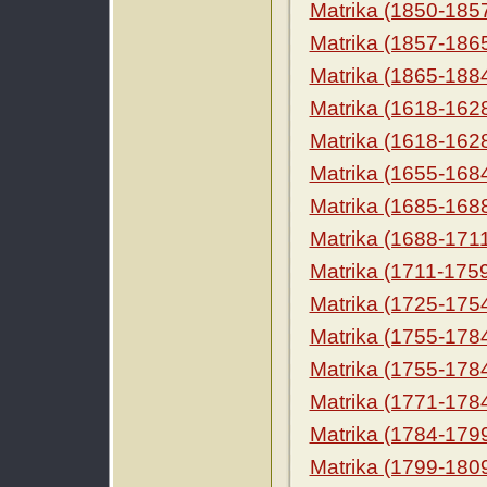
Matrika (1850-185
Matrika (1857-186
Matrika (1865-188
Matrika (1618-162
Matrika (1618-162
Matrika (1655-168
Matrika (1685-168
Matrika (1688-171
Matrika (1711-175
Matrika (1725-175
Matrika (1755-178
Matrika (1755-178
Matrika (1771-178
Matrika (1784-179
Matrika (1799-180