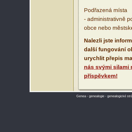
Podřazená místa
- administrativně 
obce nebo městské
Nalezli jste infor
další fungování 
urychlit přepis m
nás svými silami
příspěvkem!
Genea - genealogie - genealogické str