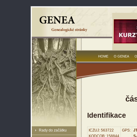
HOME
O GENEA
O
čá
Identifikace
Rady do začátku
ICZUJ: 563722
GPS:
JT
KODCOB: 158844
S-