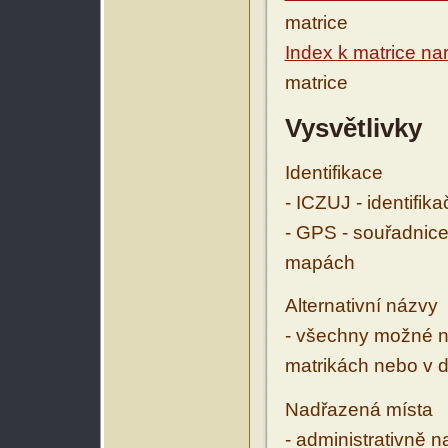
matrice
Index k matrice na
matrice
Vysvětlivky
Identifikace
- ICZUJ - identifik
- GPS - souřadnice
mapách
Alternativní názvy
- všechny možné ná
matrikách nebo v d
Nadřazená místa
- administrativně 