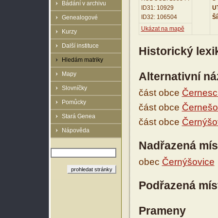
Bádání v archivu
ID31: 10929
UT
ID32: 106504
Ší
Genealogové
Ukázat na mapě
Kurzy
Další instituce
Historický lex
Hledám matriky
Alternativní n
Mapy
Slovníčky
část obce
Černesc
Pomůcky
část obce
Černešo
Stará Genea
část obce
Černýšo
Nápověda
Nadřazená mís
obec
Černýšovice
Podřazená mís
Prameny