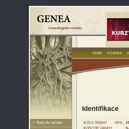
HOME
O GENEA
O
Identifikace
Rady do začátku
ICZUJ: 550647
GPS:
JT
KODCOB: 046451
S-