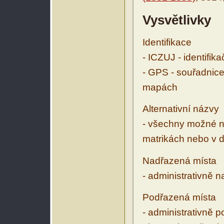
Vysvětlivky
Identifikace
- ICZUJ - identifik
- GPS - souřadnice
mapách
Alternativní názvy
- všechny možné ná
matrikách nebo v d
Nadřazená místa
- administrativně 
Podřazená místa
- administrativně 