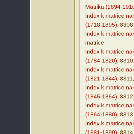
Matrika (1894-191
Index k matrice n
(1718-1895)
, 8308
Index k matrice na
matrice
Index k matrice n
(1784-1820)
, 8310
Index k matrice n
(1821-1844)
, 8311
Index k matrice n
(1845-1864)
, 8312
Index k matrice n
(1864-1880)
, 8313
Index k matrice n
(1881-1899)
, 8314