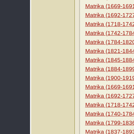
Matrika (1669-169
Matrika (1692-172
Matrika (1718-174
Matrika (1742-178
Matrika (1784-182
Matrika (1821-184
Matrika (1845-188
Matrika (1884-189
Matrika (1900-191
Matrika (1669-169
Matrika (1692-172
Matrika (1718-174
Matrika (1740-178
Matrika (1799-183
Matrika (1837-189