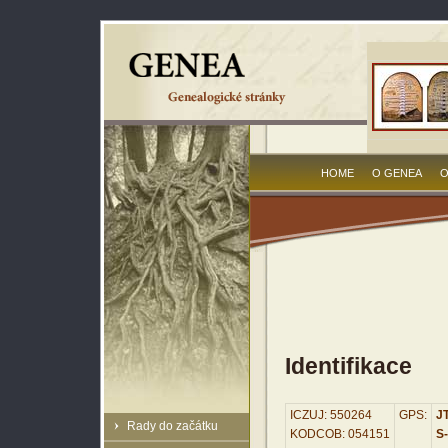
HOME
O GENEA
O
Identifikace
ICZUJ: 550264
GPS:
JT
Rady do začátku
KODCOB: 054151
S-