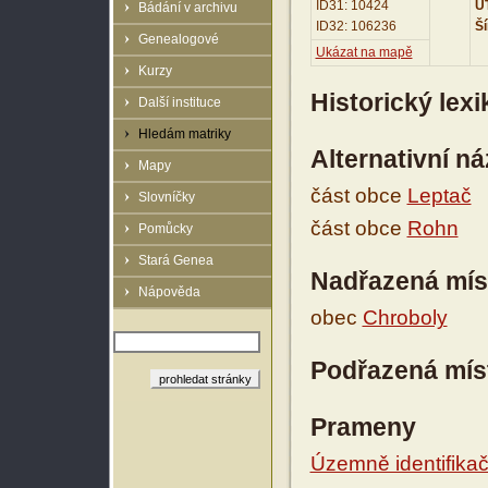
ID31: 10424
UT
Bádání v archivu
ID32: 106236
Ší
Genealogové
Ukázat na mapě
Kurzy
Historický lex
Další instituce
Hledám matriky
Alternativní n
Mapy
část obce
Leptač
Slovníčky
část obce
Rohn
Pomůcky
Stará Genea
Nadřazená mís
Nápověda
obec
Chroboly
Podřazená mís
Prameny
Územně identifikačn