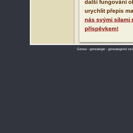
další fungování 
urychlit přepis m
nás svými silami
příspěvkem!
Genea - genealogie - genealogické str