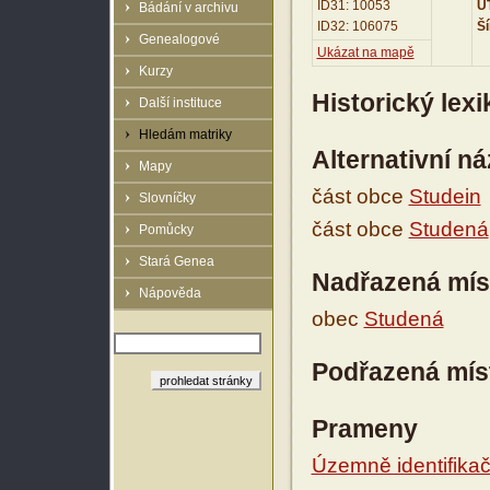
ID31: 10053
UT
Bádání v archivu
ID32: 106075
Ší
Genealogové
Ukázat na mapě
Kurzy
Historický lex
Další instituce
Hledám matriky
Alternativní n
Mapy
část obce
Studein
Slovníčky
část obce
Studená
Pomůcky
Stará Genea
Nadřazená mís
Nápověda
obec
Studená
Podřazená mís
Prameny
Územně identifikačn