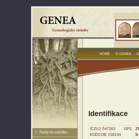
HOME
O GENEA
O
Identifikace
ICZUJ: 547263
GPS:
JT
Rady do začátku
KODCOB: 158194
S-