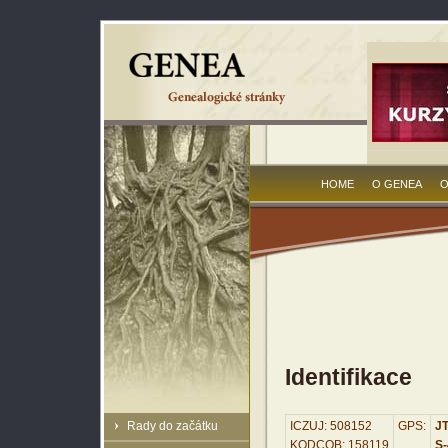
HOME
O GENEA
O
Identifikace
Rady do začátku
ICZUJ: 508152
GPS:
JT
KODCOB: 158119
S-