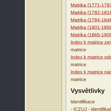
Matrika (1771-179
Matrika (1782-181
Matrika (1784-184
Matrika (1801-185
Matrika (1865-190
Index k matrice ze
matrice
Index k matrice o
matrice
Index k matrice na
matrice
Vysvětlivky
Identifikace
- ICZUJ - identifik