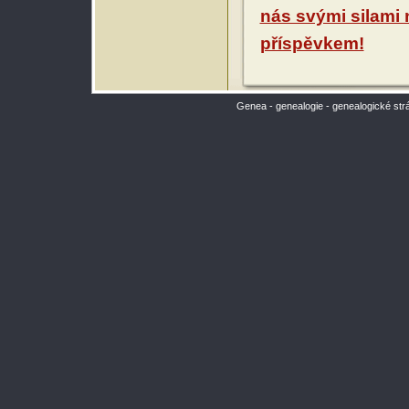
nás svými silami
příspěvkem!
Genea - genealogie - genealogické str