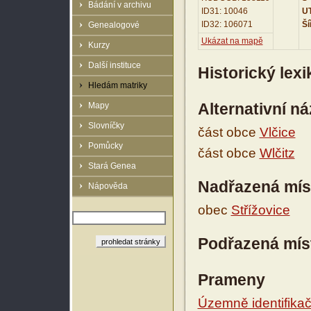
Bádání v archivu
ID31: 10046
UT
ID32: 106071
Ší
Genealogové
Ukázat na mapě
Kurzy
Další instituce
Historický lex
Hledám matriky
Alternativní n
Mapy
Slovníčky
část obce
Vlčice
Pomůcky
část obce
Wlčitz
Stará Genea
Nadřazená mís
Nápověda
obec
Střížovice
Podřazená mís
Prameny
Územně identifikačn