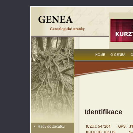
HOME
O GENEA
O
Identifikace
Rady do začátku
ICZUJ: 547204
GPS:
JT
KODCOB: 106119
S-