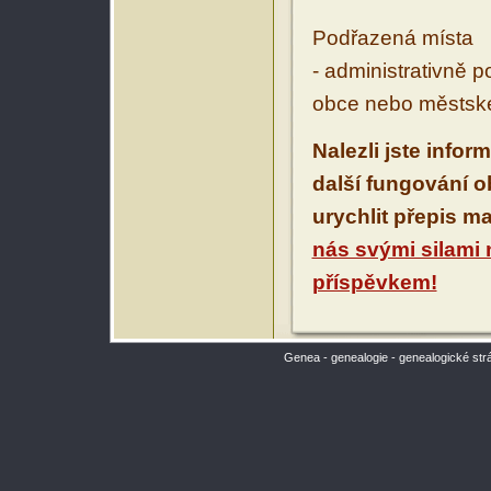
Podřazená místa
- administrativně 
obce nebo městské
Nalezli jste infor
další fungování 
urychlit přepis m
nás svými silami
příspěvkem!
Genea - genealogie - genealogické str