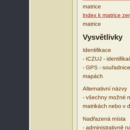
matrice
Index k matrice ze
matrice
Vysvětlivky
Identifikace
- ICZUJ - identifik
- GPS - souřadnice
mapách
Alternativní názvy
- všechny možné ná
matrikách nebo v d
Nadřazená místa
- administrativně 