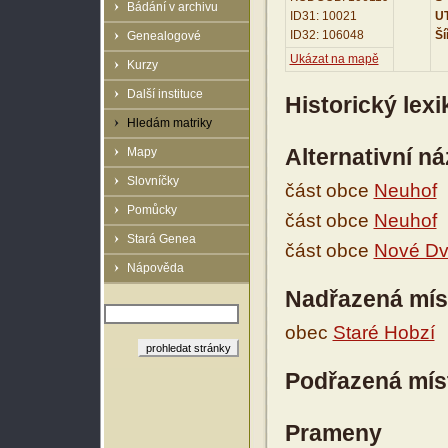
Bádání v archivu
ID31: 10021
UT
ID32: 106048
Ší
Genealogové
Ukázat na mapě
Kurzy
Další instituce
Historický lex
Hledám matriky
Alternativní n
Mapy
Slovníčky
část obce
Neuhof
Pomůcky
část obce
Neuhof
Stará Genea
část obce
Nové Dv
Nápověda
Nadřazená mís
obec
Staré Hobzí
Podřazená mís
Prameny