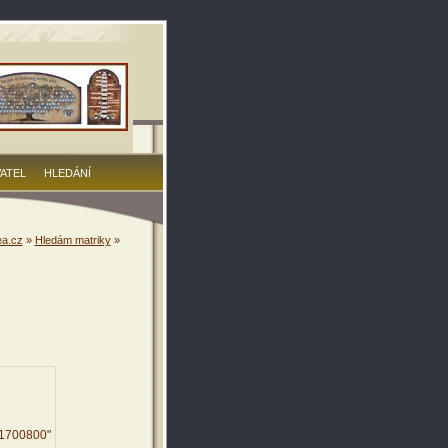
VATEL
HLEDÁNÍ
a.cz
»
Hledám matriky
»
41700800"