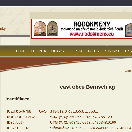
HOME
O GENEA
ODKAZY
FÓRUM
ARCHIV
KONTAKT
UŽI
Gene
část obce Bernschlag
Identifikace
ICZUJ: 546798
GPS:
JTSK (Y, X):
713553, 1166011
KODCOB: 108049
S-42 (Y, X):
3503550.046, 5432661.291
ID31: 9964
UTM (Y, X):
503425.0268, 5430348.9160
ID32: 106007
Šířka/Délka:
49° 1' 33.6574554800", 15° 2' 48.66