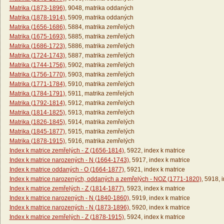
Matrika (1873-1896)
, 9048, matrika oddaných
Matrika (1878-1914)
, 5909, matrika oddaných
Matrika (1656-1686)
, 5884, matrika zemřelých
Matrika (1675-1693)
, 5885, matrika zemřelých
Matrika (1686-1723)
, 5886, matrika zemřelých
Matrika (1724-1743)
, 5887, matrika zemřelých
Matrika (1744-1756)
, 5902, matrika zemřelých
Matrika (1756-1770)
, 5903, matrika zemřelých
Matrika (1771-1784)
, 5910, matrika zemřelých
Matrika (1784-1791)
, 5911, matrika zemřelých
Matrika (1792-1814)
, 5912, matrika zemřelých
Matrika (1814-1825)
, 5913, matrika zemřelých
Matrika (1826-1845)
, 5914, matrika zemřelých
Matrika (1845-1877)
, 5915, matrika zemřelých
Matrika (1878-1915)
, 5916, matrika zemřelých
Index k matrice zemřelých - Z (1656-1814)
, 5922, index k matrice
Index k matrice narozených - N (1664-1743)
, 5917, index k matrice
Index k matrice oddaných - O (1664-1877)
, 5921, index k matrice
Index k matrice narozených, oddaných a zemřelých - NOZ (1771-1820)
, 5918, 
Index k matrice zemřelých - Z (1814-1877)
, 5923, index k matrice
Index k matrice narozených - N (1840-1860)
, 5919, index k matrice
Index k matrice narozených - N (1873-1896)
, 5920, index k matrice
Index k matrice zemřelých - Z (1878-1915)
, 5924, index k matrice