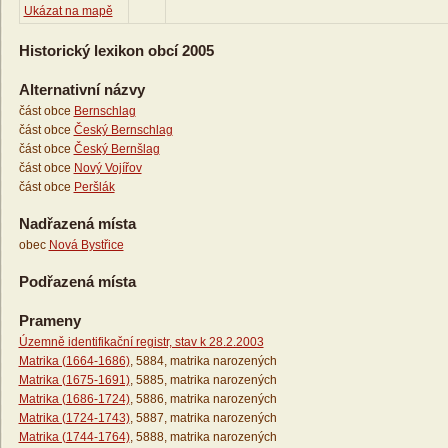
Ukázat na mapě
Historický lexikon obcí 2005
Alternativní názvy
část obce
Bernschlag
část obce
Český Bernschlag
část obce
Český Bernšlag
část obce
Nový Vojířov
část obce
Peršlák
Nadřazená místa
obec
Nová Bystřice
Podřazená místa
Prameny
Územně identifikační registr, stav k 28.2.2003
Matrika (1664-1686)
, 5884, matrika narozených
Matrika (1675-1691)
, 5885, matrika narozených
Matrika (1686-1724)
, 5886, matrika narozených
Matrika (1724-1743)
, 5887, matrika narozených
Matrika (1744-1764)
, 5888, matrika narozených