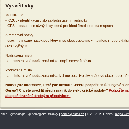
Vysvětlivky
Identifikace
- ICZUJ - identifikační číslo základní územní jednotky
- GPS - souřadnice různých systémů pro identifikaci obce na mapách
Alternativní názvy
- všechny možné názvy, pod kterými se obec vyskytuje v matrikách nebo v dalš
cizojazyčných
Nadřazená místa
- administrativně nadřazená místa, např. okresní město
Podřazená místa
- administrativně podřazená místa k dané obci, typicky spádové obce nebo měs
Nalezli jste informace, které jste hledali? Chcete podpořit další fungování
Genea? Chcete urychlit přepis matrik do elektronické podoby?
Podpořte ná
alespoň finančně drobným příspěvkem!
enea - genealogie - genealogické stránky |
genea@email.cz
| © 2012 OS Genea |
mapa we