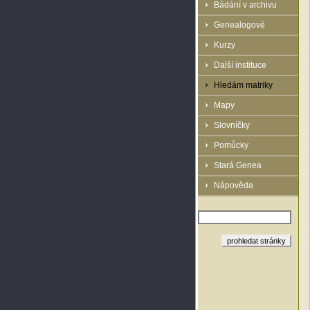
Bádání v archivu
Genealogové
Kurzy
Další instituce
Hledám matriky
Mapy
Slovníčky
Pomůcky
Stará Genea
Nápověda