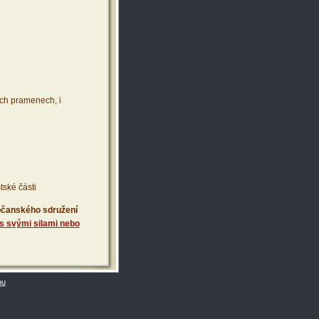
ích pramenech, i
tské části
 občanského sdružení
s svými silami nebo
bu