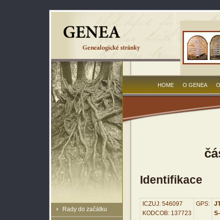
HOME
O GENEA
O
čá
Identifikace
ICZUJ: 546097
GPS:
JT
Rady do začátku
KODCOB: 137723
S-