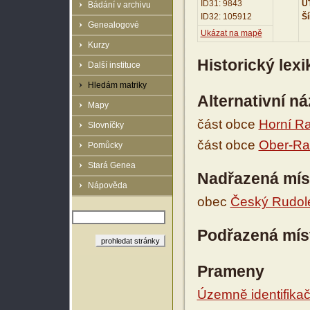
ID31: 9843
UT
Bádání v archivu
ID32: 105912
Ší
Genealogové
Ukázat na mapě
Kurzy
Historický lex
Další instituce
Hledám matriky
Alternativní n
Mapy
část obce
Horní R
Slovníčky
část obce
Ober-Ra
Pomůcky
Stará Genea
Nadřazená mís
Nápověda
obec
Český Rudol
Podřazená mís
Prameny
Územně identifikačn