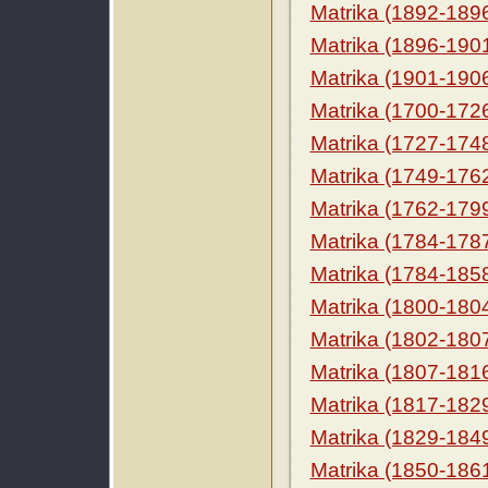
Matrika (1892-189
Matrika (1896-190
Matrika (1901-190
Matrika (1700-172
Matrika (1727-174
Matrika (1749-176
Matrika (1762-179
Matrika (1784-178
Matrika (1784-185
Matrika (1800-180
Matrika (1802-180
Matrika (1807-181
Matrika (1817-182
Matrika (1829-184
Matrika (1850-186