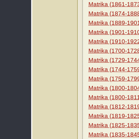
Matrika (1861-187
Matrika (1874-188
Matrika (1889-190
Matrika (1901-191
Matrika (1910-192
Matrika (1700-172
Matrika (1729-174
Matrika (1744-175
Matrika (1759-179
Matrika (1800-180
Matrika (1800-181
Matrika (1812-181
Matrika (1819-182
Matrika (1825-183
Matrika (1835-184