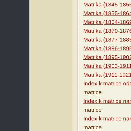
Matrika (1845-185
Matrika (1855-186
Matrika (1864-186
Matrika (1870-187
Matrika (1877-188
Matrika (1886-189
Matrika (1895-190
Matrika (1903-191
Matrika (1911-192
Index k matrice o
matrice
Index k matrice na
matrice
Index k matrice na
matrice