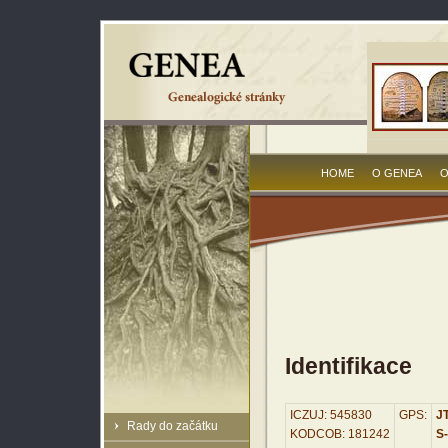
HOME
O GENEA
O
Identifikace
ICZUJ: 545830
GPS:
JT
Rady do začátku
KODCOB: 181242
S-