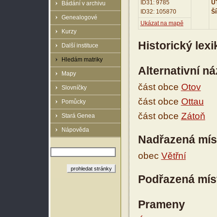
ID31: 9785
UT
Bádání v archivu
ID32: 105870
Ší
Genealogové
Ukázat na mapě
Kurzy
Historický lex
Další instituce
Hledám matriky
Alternativní n
Mapy
část obce
Otov
Slovníčky
část obce
Ottau
Pomůcky
část obce
Zátoň
Stará Genea
Nápověda
Nadřazená mís
obec
Větřní
Podřazená mís
Prameny