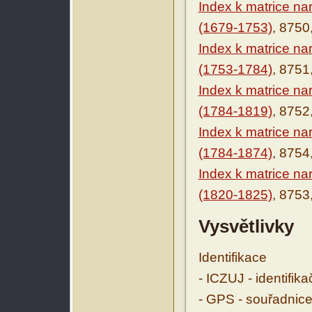
Index k matrice n
(1679-1753)
, 8750
Index k matrice n
(1753-1784)
, 8751
Index k matrice n
(1784-1819)
, 8752
Index k matrice n
(1784-1874)
, 8754
Index k matrice n
(1820-1825)
, 8753
Vysvětlivky
Identifikace
- ICZUJ - identifik
- GPS - souřadnice