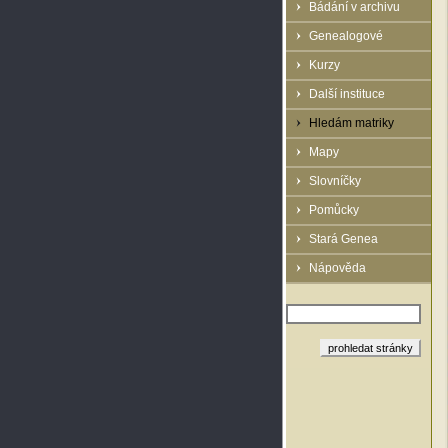
Bádání v archivu
Genealogové
Kurzy
Další instituce
Hledám matriky
Mapy
Slovníčky
Pomůcky
Stará Genea
Nápověda