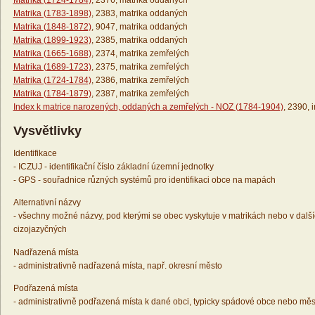
Matrika (1724-1784)
, 2376, matrika oddaných
Matrika (1783-1898)
, 2383, matrika oddaných
Matrika (1848-1872)
, 9047, matrika oddaných
Matrika (1899-1923)
, 2385, matrika oddaných
Matrika (1665-1688)
, 2374, matrika zemřelých
Matrika (1689-1723)
, 2375, matrika zemřelých
Matrika (1724-1784)
, 2386, matrika zemřelých
Matrika (1784-1879)
, 2387, matrika zemřelých
Index k matrice narozených, oddaných a zemřelých - NOZ (1784-1904)
, 2390, 
Vysvětlivky
Identifikace
- ICZUJ - identifikační číslo základní územní jednotky
- GPS - souřadnice různých systémů pro identifikaci obce na mapách
Alternativní názvy
- všechny možné názvy, pod kterými se obec vyskytuje v matrikách nebo v dalš
cizojazyčných
Nadřazená místa
- administrativně nadřazená místa, např. okresní město
Podřazená místa
- administrativně podřazená místa k dané obci, typicky spádové obce nebo měs