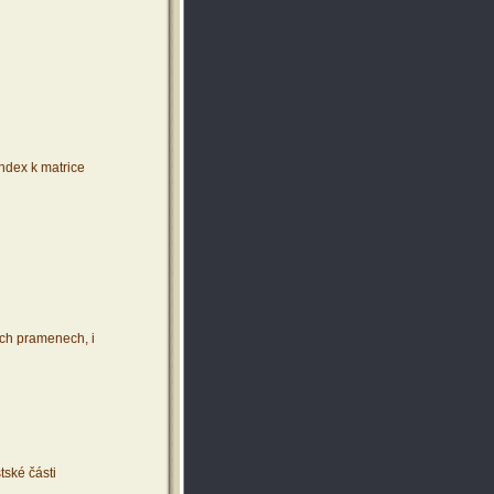
index k matrice
ích pramenech, i
tské části