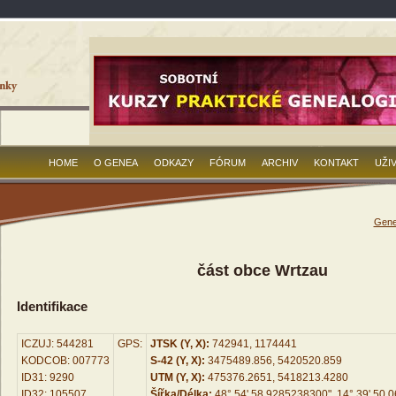
HOME
O GENEA
ODKAZY
FÓRUM
ARCHIV
KONTAKT
UŽI
Gene
část obce Wrtzau
Identifikace
ICZUJ: 544281
GPS:
JTSK (Y, X):
742941, 1174441
KODCOB: 007773
S-42 (Y, X):
3475489.856, 5420520.859
ID31: 9290
UTM (Y, X):
475376.2651, 5418213.4280
ID32: 105507
Šířka/Délka:
48° 54' 58.9285238300", 14° 39' 50.