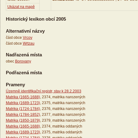
Ukázat na mapě
Historický lexikon obcí 2005
Alternativní názvy
část obce
Vrcov
část obce
Wrtzau
Nadřazená místa
obec
Borovany
Podřazená místa
Prameny
Územně identifikační registr, stav k 28.2.2003
Matrika (1665-1688)
, 2374, matrika narozených
Matrika (1689-1723)
, 2375, matrika narozených
Matrika (1724-1784)
, 2376, matrika narozených
Matrika (1784-1852)
, 2377, matrika narozených
Matrika (1850-1879)
, 2379, matrika narozených
Matrika (1665-1688)
, 2374, matrika oddaných
Matrika (1689-1723)
, 2375, matrika oddaných