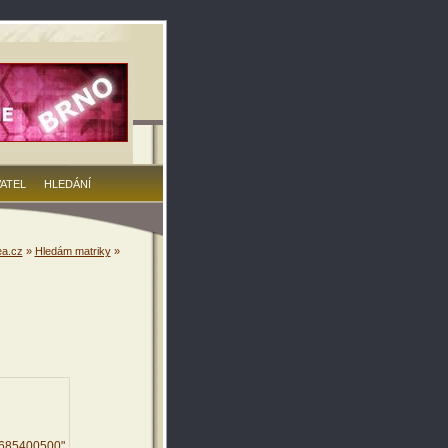
VATEL
HLEDÁNÍ
a.cz
»
Hledám matriky
»
0685400500"