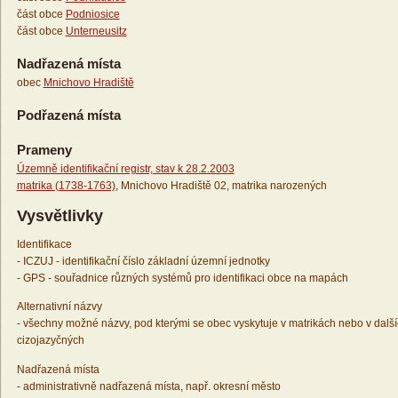
část obce
Podniosice
část obce
Unterneusitz
Nadřazená místa
obec
Mnichovo Hradiště
Podřazená místa
Prameny
Územně identifikační registr, stav k 28.2.2003
matrika (1738-1763)
, Mnichovo Hradiště 02, matrika narozených
Vysvětlivky
Identifikace
- ICZUJ - identifikační číslo základní územní jednotky
- GPS - souřadnice různých systémů pro identifikaci obce na mapách
Alternativní názvy
- všechny možné názvy, pod kterými se obec vyskytuje v matrikách nebo v dalš
cizojazyčných
Nadřazená místa
- administrativně nadřazená místa, např. okresní město