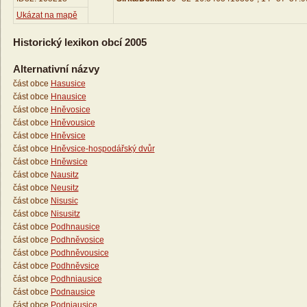
Ukázat na mapě
Historický lexikon obcí 2005
Alternativní názvy
část obce
Hasusice
část obce
Hnausice
část obce
Hněvosice
část obce
Hněvousice
část obce
Hněvsice
část obce
Hněvsice-hospodářský dvůr
část obce
Hněwsice
část obce
Nausitz
část obce
Neusitz
část obce
Nisusic
část obce
Nisusitz
část obce
Podhnausice
část obce
Podhněvosice
část obce
Podhněvousice
část obce
Podhněvsice
část obce
Podhniausice
část obce
Podnausice
část obce
Podniausice