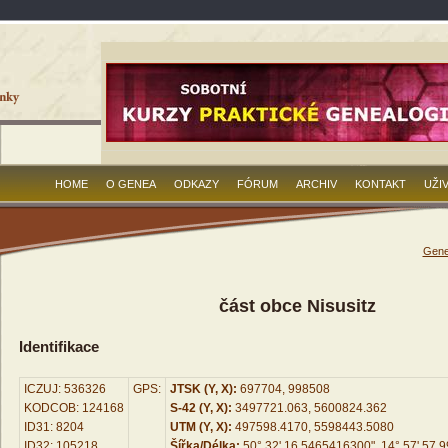
HOME
O GENEA
ODKAZY
FÓRUM
ARCHIV
KONTAKT
UŽI
Gene
část obce Nisusitz
Identifikace
ICZUJ: 536326
GPS:
JTSK (Y, X):
697704, 998508
KODCOB: 124168
S-42 (Y, X):
3497721.063, 5600824.362
ID31: 8204
UTM (Y, X):
497598.4170, 5598443.5080
ID32: 105218
Šířka/Délka:
50° 32' 16.5465416300", 14° 57' 57.