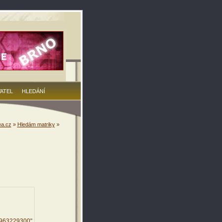
VATEL
HLEDÁNÍ
a.cz
»
Hledám matriky
»
9963229300"