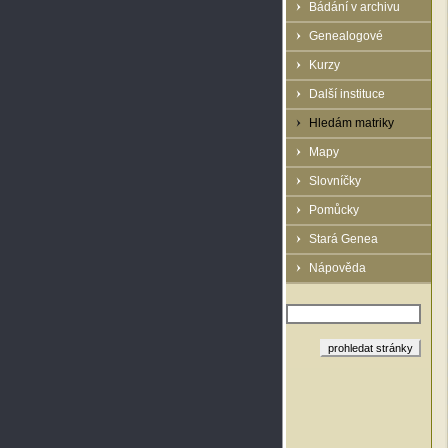
Bádání v archivu
Genealogové
Kurzy
Další instituce
Hledám matriky
Mapy
Slovníčky
Pomůcky
Stará Genea
Nápověda