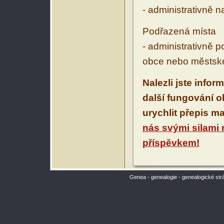
- administrativně 
Podřazená místa
- administrativně 
obce nebo městské
Nalezli jste infor
další fungování 
urychlit přepis m
nás svými silami
příspěvkem!
Genea - genealogie - genealogické str