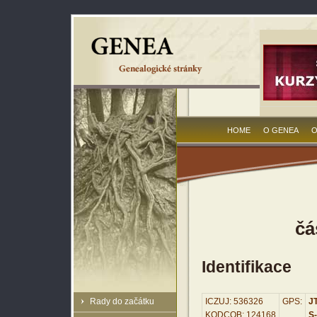
HOME
O GENEA
O
čá
Identifikace
Rady do začátku
ICZUJ: 536326
GPS:
JT
KODCOB: 124168
S-