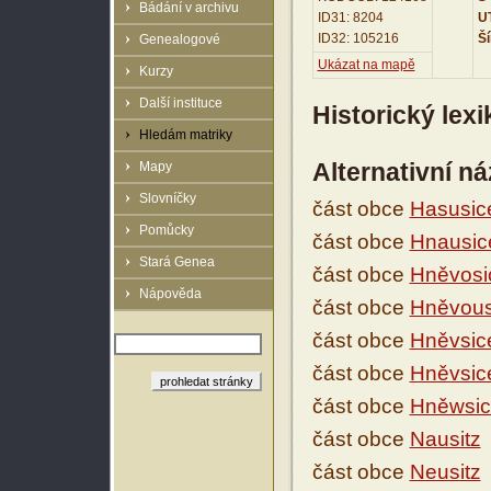
Bádání v archivu
ID31: 8204
UT
ID32: 105216
Ší
Genealogové
Ukázat na mapě
Kurzy
Další instituce
Historický lex
Hledám matriky
Alternativní n
Mapy
Slovníčky
část obce
Hasusic
Pomůcky
část obce
Hnausic
Stará Genea
část obce
Hněvosi
Nápověda
část obce
Hněvous
část obce
Hněvsic
část obce
Hněvsic
část obce
Hněwsic
část obce
Nausitz
část obce
Neusitz