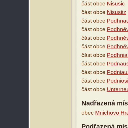
část obce
Nisusic
část obce
Nisusitz
část obce
Podhnau
část obce
Podhněv
část obce
Podhněv
část obce
Podhněv
část obce
Podhnia
část obce
Podnaus
část obce
Podniau
část obce
Podnios
část obce
Unterneu
Nadřazená mís
obec
Mnichovo Hra
Podřazená mís