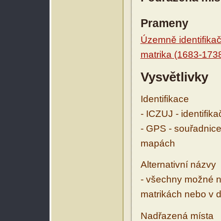
Prameny
Územně identifikačn
matrika (1683-173
Vysvětlivky
Identifikace
- ICZUJ - identifik
- GPS - souřadnice
mapách
Alternativní názvy
- všechny možné ná
matrikách nebo v d
Nadřazená místa