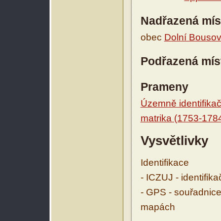
Nadřazená mís
obec
Dolní Bouso
Podřazená mís
Prameny
Územně identifikačn
matrika (1753-178
Vysvětlivky
Identifikace
- ICZUJ - identifik
- GPS - souřadnice
mapách