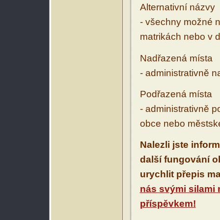
Alternativní názvy
- všechny možné ná
matrikách nebo v d
Nadřazená místa
- administrativně 
Podřazená místa
- administrativně 
obce nebo městské
Nalezli jste infor
další fungování 
urychlit přepis m
nás svými silami
příspěvkem!