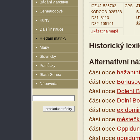
Bádání v archivu
ICZUJ: 535702
GPS:
JT
Genealogové
KODCOB: 028738
S-
ID31: 8113
UT
Kurzy
ID32: 105191
Ší
Další instituce
Ukázat na mapě
Hledám matriky
Historický lex
Mapy
Slovníčky
Alternativní n
Pomůcky
část obce
bažantni
Stará Genea
část obce
Bohuso
Nápověda
část obce
Dolení 
část obce
Dolní B
část obce
ex domin
část obce
městečk
část obce
Oppidu
část obce
oppidum