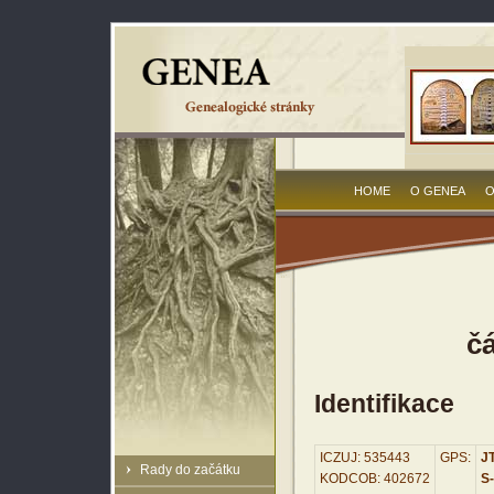
HOME
O GENEA
O
č
Identifikace
ICZUJ: 535443
GPS:
JT
Rady do začátku
KODCOB: 402672
S-