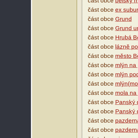
část obce
bělský m
část obce
ex subur
část obce
Grund
část obce
Grund u
část obce
Hrubá B
část obce
lázně p
část obce
město B
část obce
mlýn na 
část obce
mlýn po
část obce
mlýn(mo
část obce
mola na p
část obce
Panský 
část obce
Panský
část obce
pazdern
část obce
pazdern