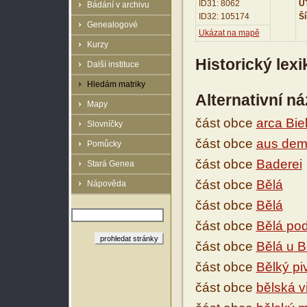
ID31: 8062
UT
Bádání v archivu
ID32: 105174
Ší
Genealogové
Ukázat na mapě
Kurzy
Historický lex
Další instituce
Hledám matriky
Alternativní n
Mapy
část obce
arca Bie
Slovníčky
část obce
aus dem
Pomůcky
část obce
Baderei
Stará Genea
část obce
Bělá
Nápověda
část obce
Bělá
část obce
Bělá po
část obce
Bělá u 
část obce
Bělký pi
část obce
bělská v