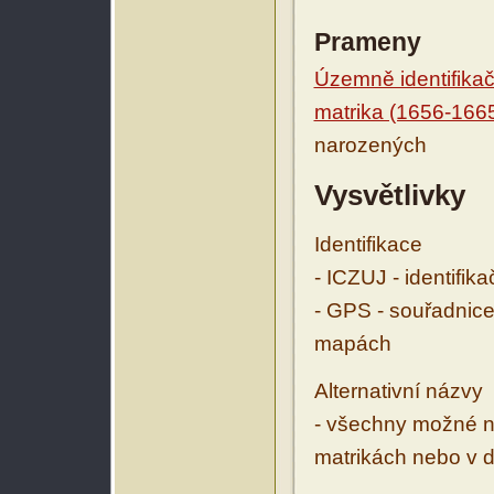
Prameny
Územně identifikačn
matrika (1656-166
narozených
Vysvětlivky
Identifikace
- ICZUJ - identifik
- GPS - souřadnice
mapách
Alternativní názvy
- všechny možné ná
matrikách nebo v d