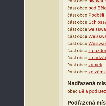
část obce
pivovar
část obce
pod Běl
část obce
Podbělí
část obce
Schloss
část obce
weisswa
část obce
Weisswa
část obce
Weiswas
část obce
z pazde
část obce
z podzá
část obce
zámek
část obce
ze zámk
Nadřazená mís
obec
Bělá pod Be
Podřazená mís