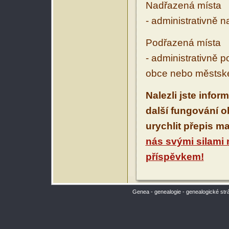
Nadřazená místa
- administrativně 
Podřazená místa
- administrativně 
obce nebo městské
Nalezli jste infor
další fungování 
urychlit přepis m
nás svými silami
příspěvkem!
Genea - genealogie - genealogické str