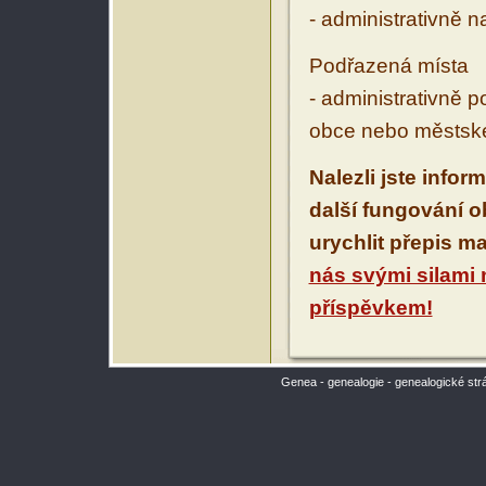
- administrativně 
Podřazená místa
- administrativně 
obce nebo městské
Nalezli jste infor
další fungování 
urychlit přepis m
nás svými silami
příspěvkem!
Genea - genealogie - genealogické str