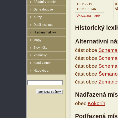
Bádání v archivu
ID31: 7919
UT
ID32: 105146
Ší
Genealogové
Ukázat na mapě
Kurzy
Další instituce
Historický lex
Hledám matriky
Alternativní n
Mapy
Slovníčky
část obce
Scheman
Pomůcky
část obce
Scheman
Stará Genea
část obce
Schema
Nápověda
část obce
Šemano
část obce
Zemanow
Nadřazená mís
obec
Kokořín
Podřazená mís