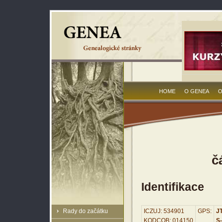
HOME
O GENEA
O
č
Identifikace
Rady do začátku
ICZUJ: 534901
GPS:
JT
KODCOB: 014150
S-