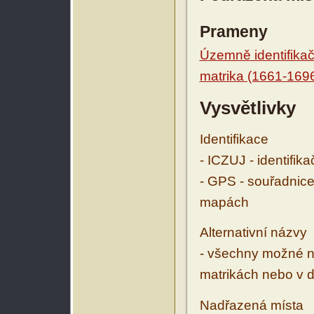
Prameny
Územně identifikačn
matrika (1661-169
Vysvětlivky
Identifikace
- ICZUJ - identifik
- GPS - souřadnice
mapách
Alternativní názvy
- všechny možné ná
matrikách nebo v d
Nadřazená místa