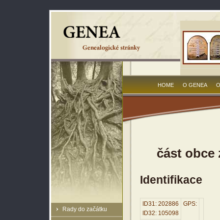
HOME
O GENEA
O
část obce
Identifikace
ID31: 202886
GPS:
Rady do začátku
ID32: 105098