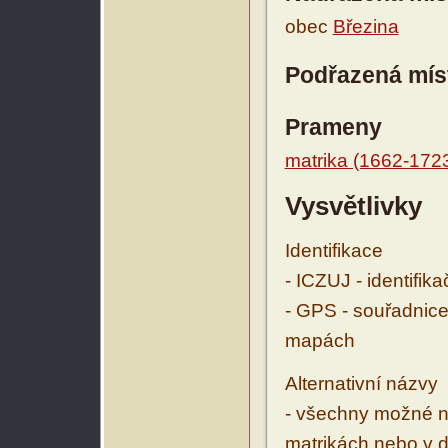
obec
Březina
Podřazená mís
Prameny
matrika (1662-172
Vysvětlivky
Identifikace
- ICZUJ - identifik
- GPS - souřadnice
mapách
Alternativní názvy
- všechny možné ná
matrikách nebo v d