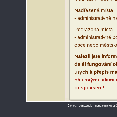
Nadřazená místa
- administrativně 
Podřazená místa
- administrativně 
obce nebo městské
Nalezli jste infor
další fungování 
urychlit přepis m
nás svými silami
příspěvkem!
Genea - genealogie - genealogické str