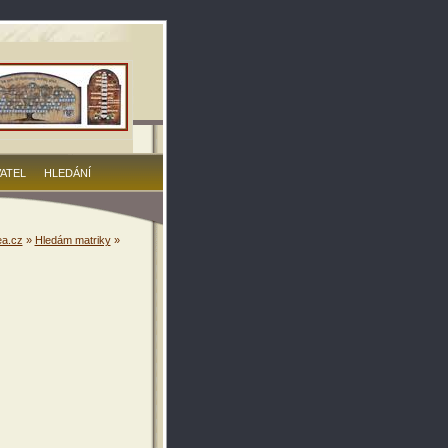
VATEL
HLEDÁNÍ
a.cz
»
Hledám matriky
»