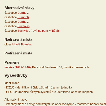
Alternativní názvy
část obce
Dorrholz
část obce
Dürnholz
část obce
Dürrholz
část obce
Sucholes
část obce
Suchý les (revír na panství Bělá)
Nadřazená místa
okres
Mladá Boleslav
Podřazená místa
Prameny
matrika (1687-1746)
, Bělá pod Bezdězem 03, matrika narozených
Vysvětlivky
Identifikace
- ICZUJ - identifikační číslo základní územní jednotky
- GPS - souřadnice různých systémů pro identifikaci obce na mapách
Alternativní názvy
- všechny možné názvy, pod kterými se obec vyskytuje v matrikách nebo v dalš