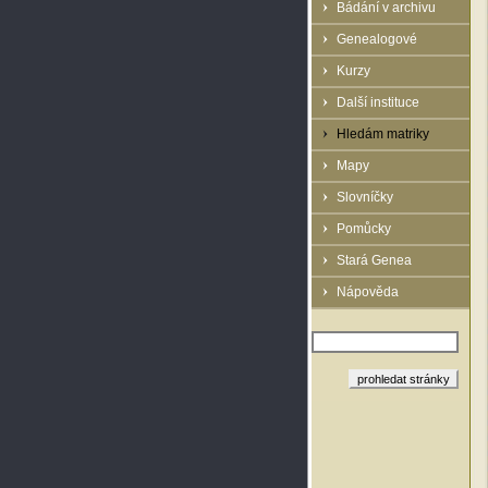
Bádání v archivu
Genealogové
Kurzy
Další instituce
Hledám matriky
Mapy
Slovníčky
Pomůcky
Stará Genea
Nápověda