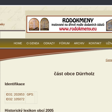
HOME
O GENEA
ODKAZY
FÓRUM
ARCHIV
KONTAKT
UŽI
Gene
část obce Dürrholz
Identifikace
ID31: 202853
GPS:
ID32: 105072
Historický lexikon obcí 2005