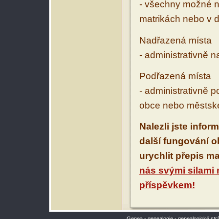
- všechny možné ná
matrikách nebo v d
Nadřazená místa
- administrativně 
Podřazená místa
- administrativně 
obce nebo městské
Nalezli jste infor
další fungování 
urychlit přepis m
nás svými silami
příspěvkem!
Genea - genealogie - genealogické str