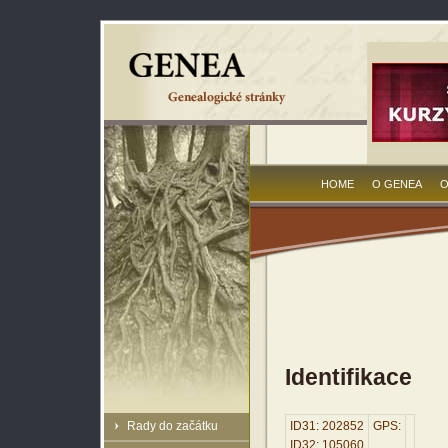
HOME
O GENEA
O
Identifikace
Rady do začátku
ID31: 202852
GPS:
ID32: 105060