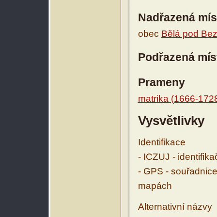
Nadřazená mís
obec
Bělá pod Be
Podřazená mís
Prameny
matrika (1666-172
Vysvětlivky
Identifikace
- ICZUJ - identifik
- GPS - souřadnice
mapách
Alternativní názvy