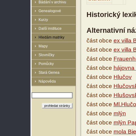
Bádání v archivu
Genealogové
Historický lex
Kurzy
Další instituce
Alternativní n
Hledám matriky
část obce
ex villa 
Mapy
část obce
ex villa
Slovníčky
část obce
Frauenh
Pomůcky
část obce
hájovna 
Stará Genea
část obce
Hlučov
Nápověda
část obce
Hlučovs
část obce
Hlušovsk
část obce
Ml.Hluč
část obce
mlýn
část obce
mlýn Pap
část obce
mola Bie