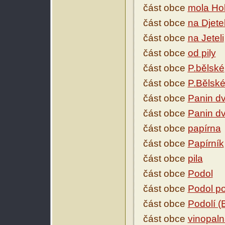
část obce
mola Ho
část obce
na Djetel
část obce
na Jeteli
část obce
od pily
část obce
P.bělské
část obce
P.Bělsk
část obce
Panin dv
část obce
Panin dv
část obce
papírna
část obce
Papírník
část obce
pila
část obce
Podol
část obce
Podol p
část obce
Podolí (
část obce
vinopal