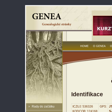
HOME
O GENEA
O
Identifikace
Rady do začátku
ICZUJ: 536326
GPS:
JT
KODCOB: 124168
S-