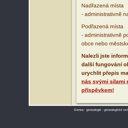
Nadřazená místa
- administrativně 
Podřazená místa
- administrativně 
obce nebo městské
Nalezli jste infor
další fungování 
urychlit přepis m
nás svými silami
příspěvkem!
Genea - genealogie - genealogické str