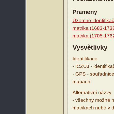
Prameny
Územně identifikačn
matrika (1683-173
matrika (1705-176
Vysvětlivky
Identifikace
- ICZUJ - identifik
- GPS - souřadnice
mapách
Alternativní názvy
- všechny možné ná
matrikách nebo v d