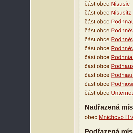
část obce
Nisusic
část obce
Nisusitz
část obce
Podhnau
část obce
Podhněv
část obce
Podhněv
část obce
Podhněv
část obce
Podhnia
část obce
Podnaus
část obce
Podniau
část obce
Podnios
část obce
Unterneu
Nadřazená mís
obec
Mnichovo Hra
Podřazená mís