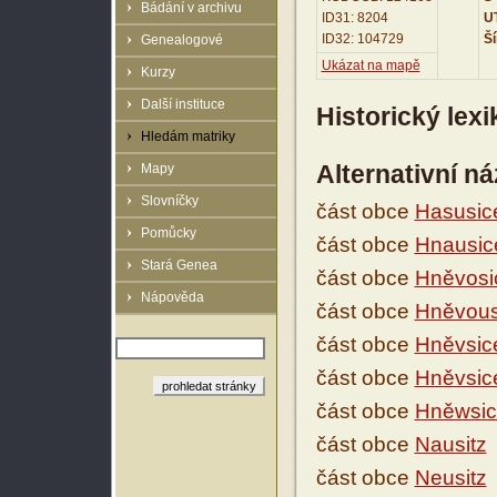
Bádání v archivu
ID31: 8204
UT
ID32: 104729
Ší
Genealogové
Ukázat na mapě
Kurzy
Další instituce
Historický lex
Hledám matriky
Alternativní n
Mapy
Slovníčky
část obce
Hasusic
Pomůcky
část obce
Hnausic
Stará Genea
část obce
Hněvosi
Nápověda
část obce
Hněvous
část obce
Hněvsic
část obce
Hněvsic
část obce
Hněwsic
část obce
Nausitz
část obce
Neusitz