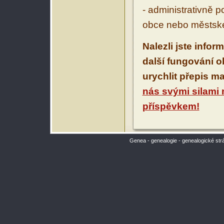
- administrativně 
obce nebo městské
Nalezli jste infor
další fungování 
urychlit přepis m
nás svými silami
příspěvkem!
Genea - genealogie - genealogické str