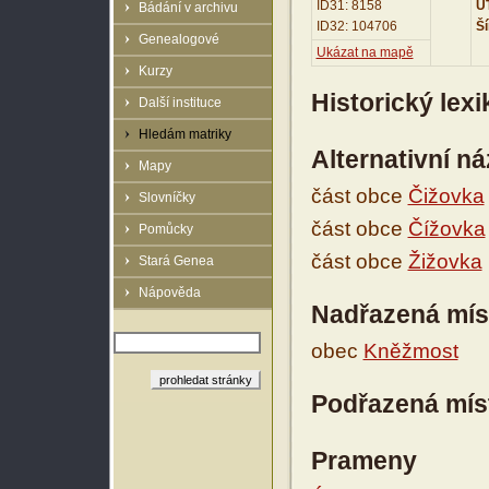
ID31: 8158
UT
Bádání v archivu
ID32: 104706
Ší
Genealogové
Ukázat na mapě
Kurzy
Historický lex
Další instituce
Hledám matriky
Alternativní n
Mapy
část obce
Čižovka
Slovníčky
část obce
Čížovka
Pomůcky
část obce
Žižovka
Stará Genea
Nápověda
Nadřazená mís
obec
Kněžmost
Podřazená mís
Prameny