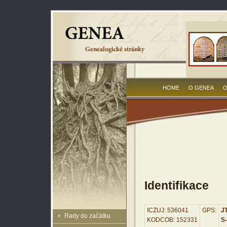
HOME
O GENEA
O
Identifikace
ICZUJ: 536041
GPS:
JT
Rady do začátku
KODCOB: 152331
S-