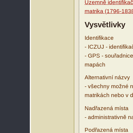
Územně identifikačn
matrika (1796-183
Vysvětlivky
Identifikace
- ICZUJ - identifik
- GPS - souřadnice
mapách
Alternativní názvy
- všechny možné ná
matrikách nebo v d
Nadřazená místa
- administrativně 
Podřazená místa