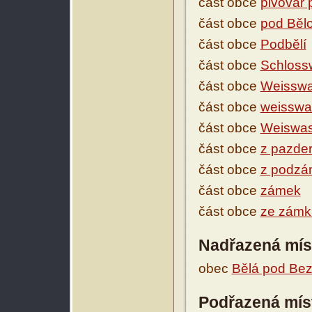
část obce
pivovar
část obce
pod Běl
část obce
Podbělí
část obce
Schloss
část obce
Weisswa
část obce
weisswa
část obce
Weiswas
část obce
z pazde
část obce
z podzá
část obce
zámek
část obce
ze zámk
Nadřazená mís
obec
Bělá pod Be
Podřazená mís