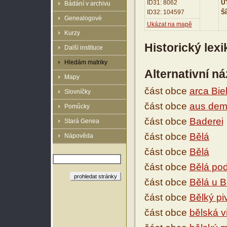
ID31: 8062
UT
Bádání v archivu
ID32: 104597
Ší
Genealogové
Ukázat na mapě
Kurzy
Historický lex
Další instituce
Hledám matriky
Alternativní n
Mapy
část obce
arca Bie
Slovníčky
část obce
aus dem
Pomůcky
část obce
Baderei
Stará Genea
část obce
Bělá
Nápověda
část obce
Bělá
část obce
Bělá po
část obce
Bělá u 
část obce
Bělký pi
část obce
bělská v