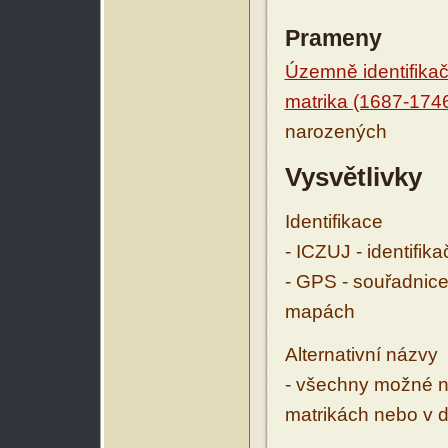
Prameny
Územně identifikačn
matrika (1687-174
narozených
Vysvětlivky
Identifikace
- ICZUJ - identifik
- GPS - souřadnice
mapách
Alternativní názvy
- všechny možné ná
matrikách nebo v d