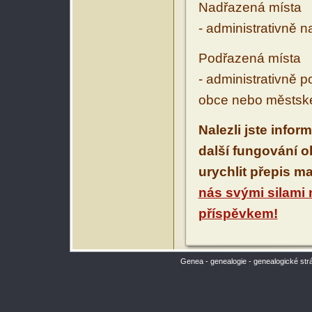
Nadřazená místa
- administrativně 
Podřazená místa
- administrativně 
obce nebo městské
Nalezli jste infor
další fungování 
urychlit přepis m
nás svými silami
příspěvkem!
Genea - genealogie - genealogické str