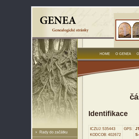
HOME
O GENEA
O
čá
Identifikace
ICZUJ: 535443
GPS:
JT
Rady do začátku
KODCOB: 402672
S-