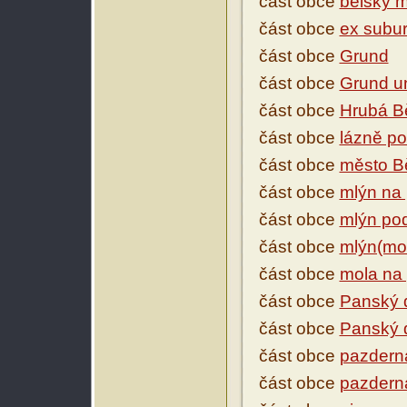
část obce
bělský m
část obce
ex subur
část obce
Grund
část obce
Grund u
část obce
Hrubá B
část obce
lázně p
část obce
město B
část obce
mlýn na 
část obce
mlýn po
část obce
mlýn(mo
část obce
mola na p
část obce
Panský 
část obce
Panský
část obce
pazdern
část obce
pazdern