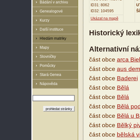
Bádání v archivu
ID31: 8062
UT
ID32: 104595
Ší
Genealogové
Ukázat na mapě
Kurzy
Další instituce
Historický lex
Hledám matriky
Alternativní n
Mapy
Slovníčky
část obce
arca Bie
Pomůcky
část obce
aus dem
Stará Genea
část obce
Baderei
Nápověda
část obce
Bělá
část obce
Bělá
část obce
Bělá po
část obce
Bělá u 
část obce
Bělký pi
část obce
bělská v