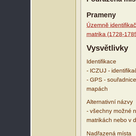
Prameny
Územně identifikačn
matrika (1728-178
Vysvětlivky
Identifikace
- ICZUJ - identifik
- GPS - souřadnice
mapách
Alternativní názvy
- všechny možné ná
matrikách nebo v d
Nadřazená místa