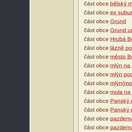
část obce
bělský m
část obce
ex subur
část obce
Grund
část obce
Grund u
část obce
Hrubá B
část obce
lázně p
část obce
město B
část obce
mlýn na 
část obce
mlýn po
část obce
mlýn(mo
část obce
mola na p
část obce
Panský 
část obce
Panský
část obce
pazdern
část obce
pazdern