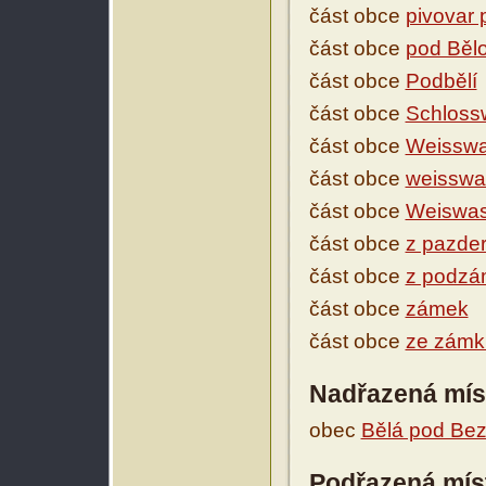
část obce
pivovar
část obce
pod Běl
část obce
Podbělí
část obce
Schloss
část obce
Weisswa
část obce
weisswa
část obce
Weiswas
část obce
z pazde
část obce
z podzá
část obce
zámek
část obce
ze zámk
Nadřazená mís
obec
Bělá pod Be
Podřazená mís