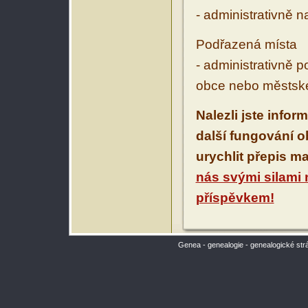
- administrativně 
Podřazená místa
- administrativně 
obce nebo městské
Nalezli jste infor
další fungování 
urychlit přepis m
nás svými silami
příspěvkem!
Genea - genealogie - genealogické str