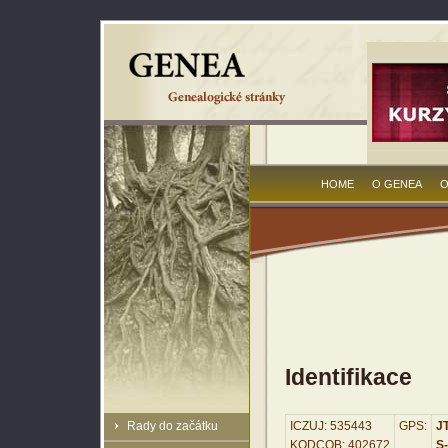
HOME
O GENEA
O
Identifikace
Rady do začátku
ICZUJ: 535443
GPS:
JT
KODCOB: 402672
S-