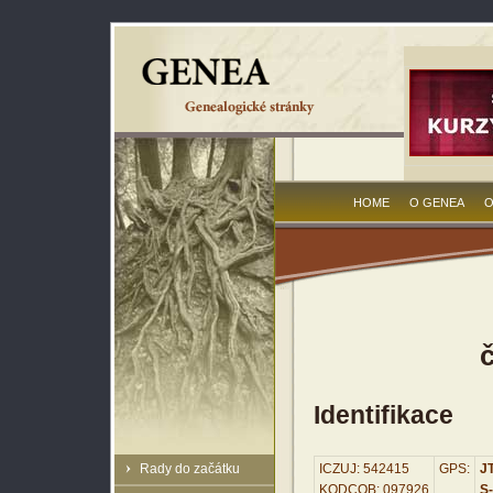
HOME
O GENEA
O
Identifikace
Rady do začátku
ICZUJ: 542415
GPS:
JT
KODCOB: 097926
S-