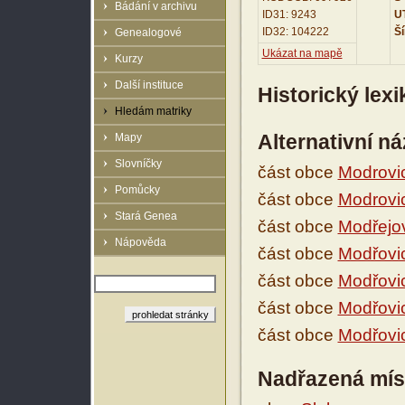
Bádání v archivu
ID31: 9243
UT
ID32: 104222
Ší
Genealogové
Ukázat na mapě
Kurzy
Další instituce
Historický lex
Hledám matriky
Alternativní n
Mapy
Slovníčky
část obce
Modrovi
Pomůcky
část obce
Modrovi
Stará Genea
část obce
Modřejo
Nápověda
část obce
Modřovi
část obce
Modřovi
část obce
Modřovi
část obce
Modřovi
Nadřazená mís