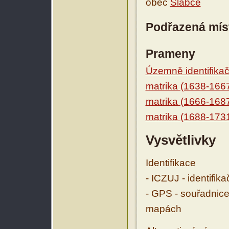
obec
Slabce
Podřazená mís
Prameny
Územně identifikačn
matrika (1638-166
matrika (1666-168
matrika (1688-173
Vysvětlivky
Identifikace
- ICZUJ - identifik
- GPS - souřadnice
mapách