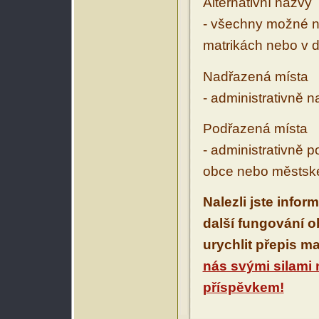
Alternativní názvy
- všechny možné ná
matrikách nebo v d
Nadřazená místa
- administrativně 
Podřazená místa
- administrativně 
obce nebo městské
Nalezli jste infor
další fungování 
urychlit přepis m
nás svými silami
příspěvkem!