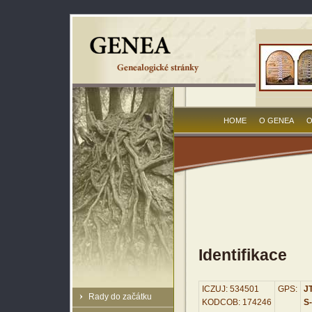
HOME
O GENEA
O
Identifikace
ICZUJ: 534501
GPS:
JT
Rady do začátku
KODCOB: 174246
S-