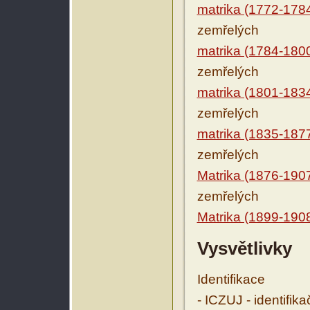
matrika (1772-178
zemřelých
matrika (1784-180
zemřelých
matrika (1801-183
zemřelých
matrika (1835-187
zemřelých
Matrika (1876-190
zemřelých
Matrika (1899-190
Vysvětlivky
Identifikace
- ICZUJ - identifik