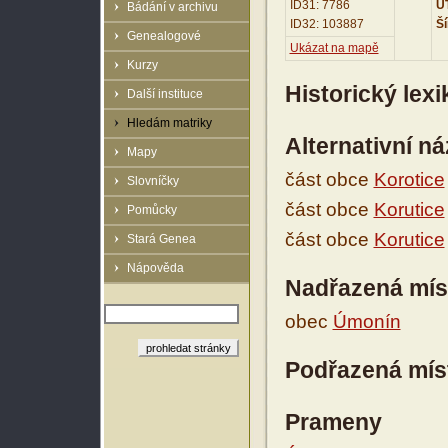
ID31: 7786
UT
Bádání v archivu
ID32: 103887
Ší
Genealogové
Ukázat na mapě
Kurzy
Historický lex
Další instituce
Hledám matriky
Alternativní n
Mapy
část obce
Korotice
Slovníčky
část obce
Korutice
Pomůcky
část obce
Korutice
Stará Genea
Nápověda
Nadřazená mís
obec
Úmonín
Podřazená mís
Prameny