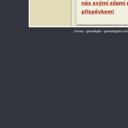
nás svými silami
příspěvkem!
Genea - genealogie - genealogické str