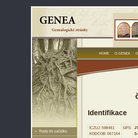
HOME
O GENEA
O
Identifikace
ICZUJ: 598461
GPS:
JT
Rady do začátku
KODCOB: 067164
S-