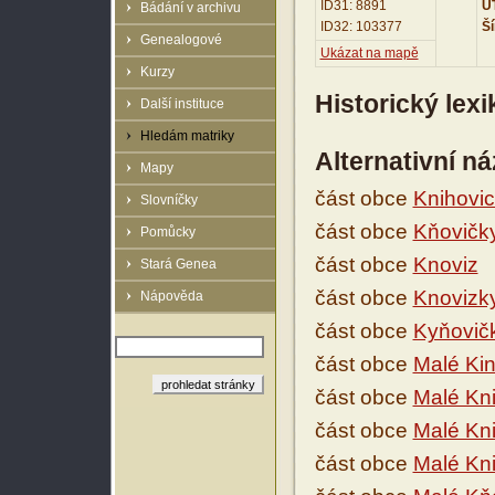
ID31: 8891
UT
Bádání v archivu
ID32: 103377
Ší
Genealogové
Ukázat na mapě
Kurzy
Historický lex
Další instituce
Hledám matriky
Alternativní n
Mapy
část obce
Knihovi
Slovníčky
část obce
Kňovičk
Pomůcky
část obce
Knoviz
Stará Genea
část obce
Knovizk
Nápověda
část obce
Kyňovič
část obce
Malé Kin
část obce
Malé Kn
část obce
Malé Kn
část obce
Malé Kni