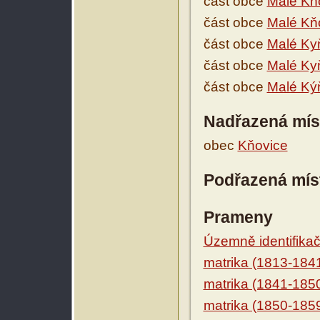
část obce
Malé Kň
část obce
Malé Kň
část obce
Malé Ky
část obce
Malé Ky
část obce
Malé Ký
Nadřazená mís
obec
Kňovice
Podřazená mís
Prameny
Územně identifikačn
matrika (1813-184
matrika (1841-185
matrika (1850-185