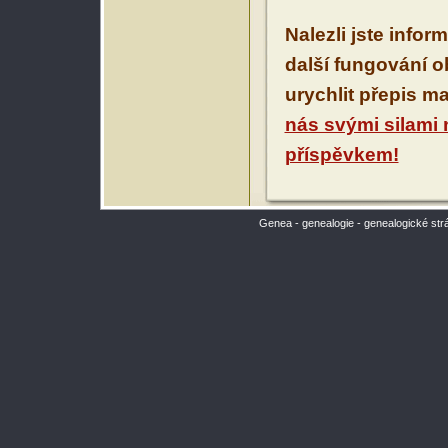
Nalezli jste infor
další fungování 
urychlit přepis m
nás svými silami
příspěvkem!
Genea - genealogie - genealogické str