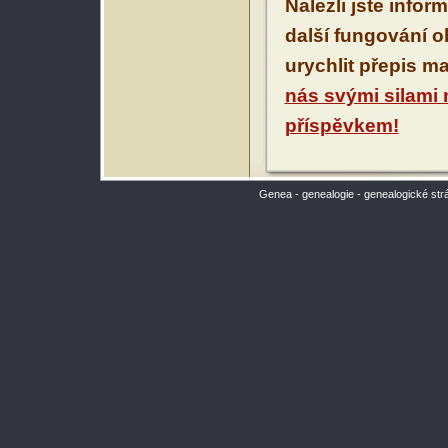
Nalezli jste infor
další fungování 
urychlit přepis m
nás svými silami
příspěvkem!
Genea - genealogie - genealogické str