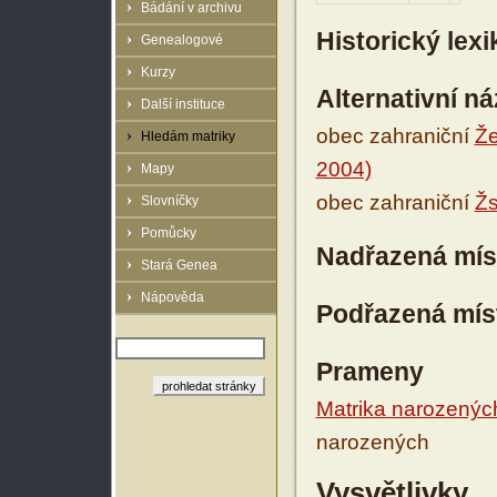
Bádání v archivu
Historický lex
Genealogové
Kurzy
Alternativní n
Další instituce
obec zahraniční
Že
Hledám matriky
2004)
Mapy
obec zahraniční
Žs
Slovníčky
Pomůcky
Nadřazená mís
Stará Genea
Nápověda
Podřazená mís
Prameny
Matrika narozenýc
narozených
Vysvětlivky