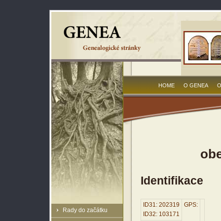
HOME
O GENEA
O
obe
Identifikace
ID31: 202319
GPS:
Rady do začátku
ID32: 103171