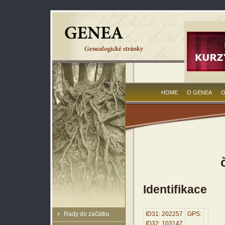
HOME
O GENEA
O
Identifikace
Rady do začátku
ID31: 202257
GPS:
ID32: 103147