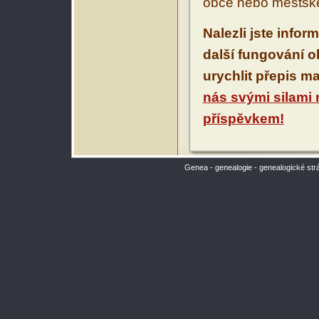
obce nebo městské
Nalezli jste infor
další fungování 
urychlit přepis m
nás svými silami
příspěvkem!
Genea - genealogie - genealogické str