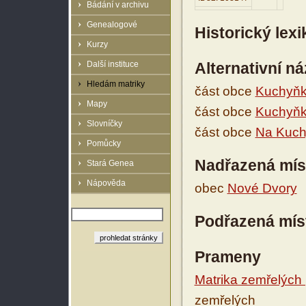
Bádání v archivu
Genealogové
Historický lex
Kurzy
Další instituce
Alternativní n
Hledám matriky
část obce
Kuchyň
Mapy
část obce
Kuchyň
Slovníčky
část obce
Na Kuchy
Pomůcky
Nadřazená mís
Stará Genea
Nápověda
obec
Nové Dvory
Podřazená mís
Prameny
Matrika zemřelých
zemřelých