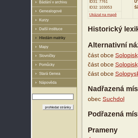
ID31: 7761
UT
Bádání v archivu
ID32: 103053
Ší
Genealogové
Ukázat na mapě
Kurzy
Historický lex
Další instituce
Hledám matriky
Alternativní n
Mapy
část obce
Solopis
Slovníčky
část obce
Solopis
Pomůcky
část obce
Solopys
Stará Genea
Nápověda
Nadřazená mís
obec
Suchdol
Podřazená mís
Prameny