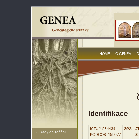
HOME
O GENEA
O
Identifikace
ICZUJ: 534439
GPS:
JT
Rady do začátku
KODCOB: 159077
S-