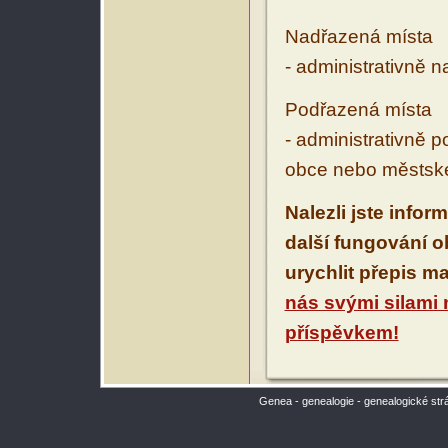
Nadřazená místa
- administrativně 
Podřazená místa
- administrativně 
obce nebo městské
Nalezli jste infor
další fungování 
urychlit přepis m
nás svými silami
příspěvkem!
Genea - genealogie - genealogické str