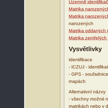
Územně identifikačn
Matrika narozenýc
Matrika narozenýc
narozených
Matrika oddaných 
Matrika zemřelých
Vysvětlivky
Identifikace
- ICZUJ - identifik
- GPS - souřadnice
mapách
Alternativní názvy
- všechny možné ná
matrikách nebo v d